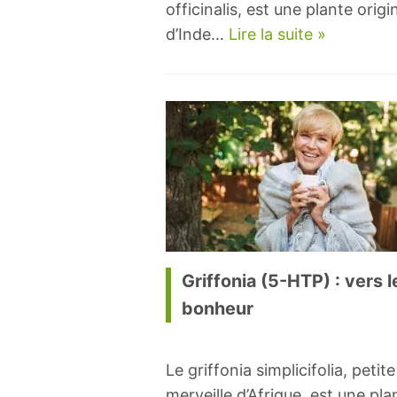
officinalis, est une plante origi
d’Inde…
Lire la suite »
Griffonia (5-HTP) : vers l
bonheur
Le griffonia simplicifolia, petite
merveille d’Afrique, est une pla