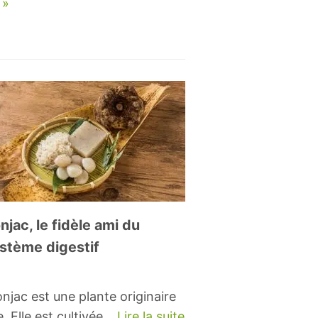
 »
njac, le fidèle ami du
stème digestif
njac est une plante originaire
e. Elle est cultivée…
Lire la suite