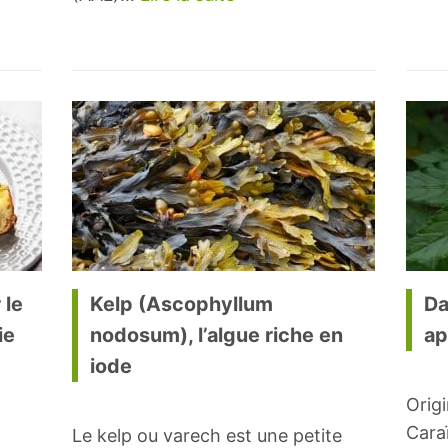
 le
Kelp (Ascophyllum
Da
ie
nodosum), l’algue riche en
ap
iode
Origi
Cara
Le kelp ou varech est une petite