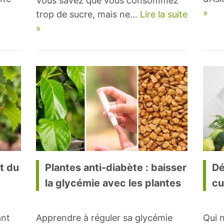
Vous savez que vous consommez
»
trop de sucre, mais ne…
Lire la suite
»
nt du
Plantes anti-diabète : baisser
Dé
la glycémie avec les plantes
cu
ant
Apprendre à réguler sa glycémie
Qui n