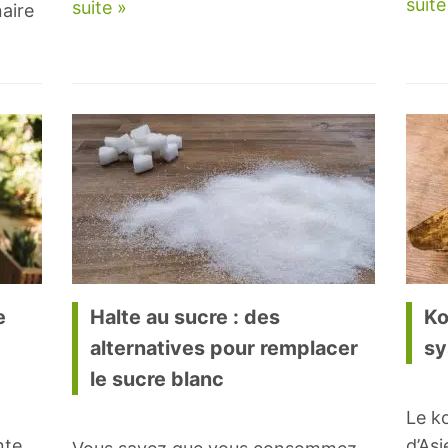
suite
suite »
naire
e
Halte au sucre : des
Ko
alternatives pour remplacer
sy
le sucre blanc
Le ko
nte
d’Asi