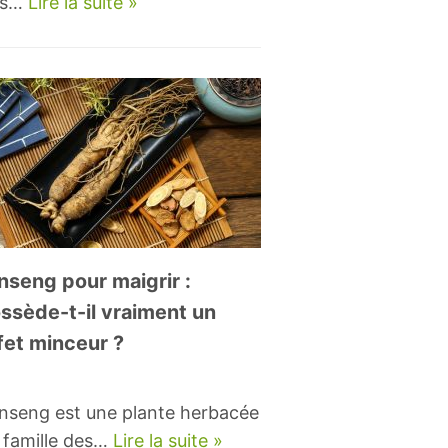
ts…
Lire la suite »
nseng pour maigrir :
ssède-t-il vraiment un
fet minceur ?
inseng est une plante herbacée
a famille des…
Lire la suite »