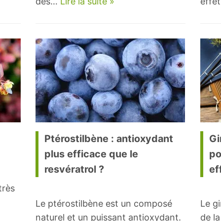
des…
Lire la suite »
effe
Ptérostilbène : antioxydant
Gi
plus efficace que le
po
resvératrol ?
ef
très
Le ptérostilbène est un composé
Le g
naturel et un puissant antioxydant.
de l