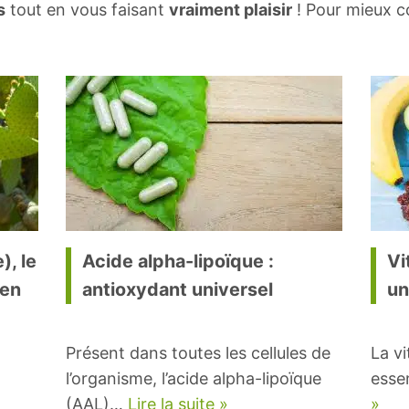
s
tout en vous faisant
vraiment plaisir
! Pour mieux c
), le
Acide alpha-lipoïque :
Vi
 en
antioxydant universel
un
Présent dans toutes les cellules de
La v
l’organisme, l’acide alpha-lipoïque
esse
(AAL)…
Lire la suite »
»