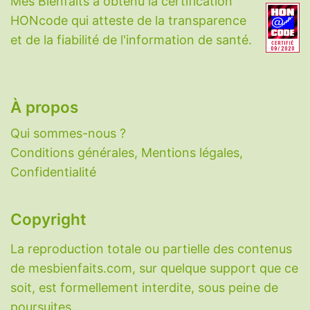
Mes Bienfaits a obtenu la certification
CBD
-
Charbon végétal
-
Choline
-
HONcode qui atteste de la transparence
Coenzyme Q10
-
Collagène
-
Cuivre
-
et de la fiabilité de l'information de santé.
Cycloastragenol
-
Cynarine
-
DHEA
-
Eau
-
Fer
-
Fibres
-
Glutathion
-
Honokiol
-
Iode
-
Lactoferrine
-
Magnésium
-
Mélatonine
-
N-
acétylcystéine
-
Nattokinase
-
Oméga-3
-
À propos
PABA
-
Palmitoyléthanolamide
-
Potassium
-
Qui sommes-nous ?
Probiotiques
-
Ptérostilbène
-
Pycnogenol
-
Conditions générales, Mentions légales,
Quercétine
-
Resvératrol
-
Sélénium
-
Confidentialité
Sérotonine
-
Taurine
-
Vitamine A
-
Vitamine
B1
-
Vitamine B2
-
Vitamine B3
-
Vitamine B5
-
Vitamine B6
-
Vitamine B9
-
Vitamine B12
-
Copyright
Vitamine C
-
Vitamine D
-
Vitamine E
-
La reproduction totale ou partielle des contenus
Vitamine K
-
Zinc
-
Zéolithe
.
de mesbienfaits.com, sur quelque support que ce
Découvrez également le
sondage sur
soit, est formellement interdite, sous peine de
l'anxiété des Français
que l'IFOP a réalisé
poursuites.