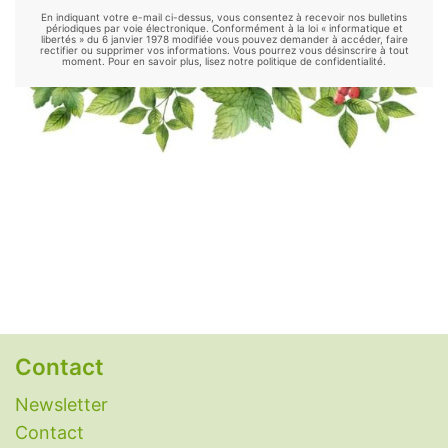
En indiquant votre e-mail ci-dessus, vous consentez à recevoir nos bulletins
Luzerne
-
Maca
-
Maitake
-
Mélisse
-
périodiques par voie électronique. Conformément à la loi « informatique et
libertés » du 6 janvier 1978 modifiée vous pouvez demander à accéder, faire
rectifier ou supprimer vos informations. Vous pourrez vous désinscrire à tout
Millepertuis
-
Moringa
-
Mucuna
-
Nopal
-
moment. Pour en savoir plus, lisez notre politique de confidentialité.
Ortie
-
Palmier nain
-
Passiflore
-
Psyllium
-
Reishi
-
Rhodiola
-
Safran
-
Schisandra
-
Shiitake
-
Sorgho
-
Spiruline
-
Thé vert
-
Thym
-
Tribulus
-
Valériane
.
Remèdes naturels
Alimentation alcaline
-
Antidépresseurs
naturels
-
Anti-inflammatoires naturels
-
Antihistaminiques naturels
-
Antipyrétiques
naturels
-
Antispasmodiques naturels
-
Contact
Antivomitifs naturels
-
Anxiolytiques naturels
-
Aphtes
-
Aspirine naturelle
-
Candidose
Newsletter
(candida albicans)
-
Constipation : remèdes
Contact