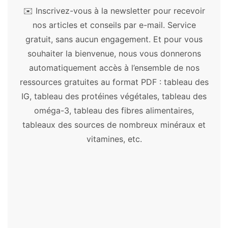
✉️ Inscrivez-vous à la newsletter pour recevoir
Plantes médicinales
nos articles et conseils par e-mail. Service
gratuit, sans aucun engagement. Et pour vous
Açaï
-
Acérola
-
Ail
-
Aloe vera
-
Amla
-
souhaiter la bienvenue, nous vous donnerons
Artichaut
-
Ashwagandha
-
Astragale
-
automatiquement accès à l’ensemble de nos
Aubépine
-
Bacopa
-
Ballote
-
Baobab
-
ressources gratuites au format PDF : tableau des
Boswellia
-
Bourrache
-
Cacao
-
Camomille
IG, tableau des protéines végétales, tableau des
allemande
-
Centella asiatica
-
Chaga
-
oméga-3, tableau des fibres alimentaires,
Chanvre
-
Chardon-marie
-
Chia
-
Chlorelle
-
tableaux des sources de nombreux minéraux et
Consoude
-
Cordyceps
-
Costus
-
Cranberry
vitamines, etc.
-
Curcuma
-
Cynorrhodon
-
Damiana
-
Desmodium
-
Échinacée
-
Éleuthérocoque
-
Fenugrec
-
Garcinia
-
Gattilier
-
Ginkgo
biloba
-
Ginseng
-
Goji
-
Grande camomille
-
Griffe de chat
-
Griffonia
-
Gymnema
-
Harpagophytum
-
Hericium
-
Kelp
-
Kernza
-
Kinkéliba
-
Klamath
-
Konjac
-
Kudzu
-