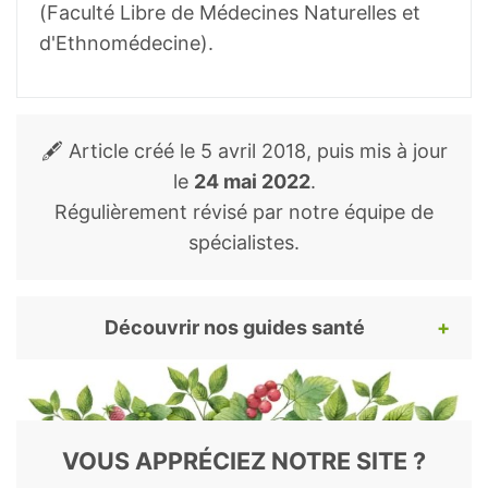
(Faculté Libre de Médecines Naturelles et
d'Ethnomédecine).
🖋️ Article créé le
5 avril 2018
, puis mis à jour
le
24 mai 2022
.
Régulièrement révisé par notre équipe de
spécialistes.
Découvrir nos guides santé
Pour continuer votre lecture, voici nos
guides santé et bien-être les plus appréciés.
Découvrez les bienfaits des plantes, remèdes
VOUS APPRÉCIEZ NOTRE SITE ?
et autres substances naturelles.