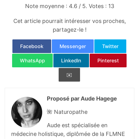
δ/extracellular signal-regulated
Note moyenne :
4.6
/ 5. Votes :
13
kinase/poly(ADP-ribose) polymerase-1
signaling pathway in HeLa cells
. Int
Cet article pourrait intéresser vos proches,
Immunopharmacol. 2013 Feb;15(2):232-9.
partagez-le !
Facebook
Messenger
Twitter
WhatsApp
LinkedIn
Pinterest
✉️
Proposé par Aude Hagege
🌺 Naturopathe
Aude est spécialisée en
médecine holistique, diplômée de la FLMNE