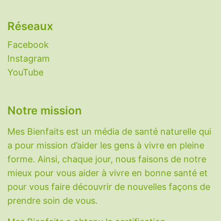
naturels
-
Eczéma
-
Grippe
-
Histaminose
-
Laxatifs naturels
-
Nettoyer le foie
-
Réseaux
Nootropiques
-
Perméabilité intestinale
(intestin qui fuit)
-
Plantes aphrodisiaques
-
Facebook
Plantes diabète
-
Plantes digestion
-
Plantes
Instagram
immunitaires
-
Plantes migraine
-
Plantes
YouTube
pour dormir
-
Plantes pour maigrir
-
Protection radiations nucléaires
-
Réparation
Notre mission
du cartilage
-
Rhume
-
Sarcopénie
-
Somnifères naturels
-
SOPK
-
Toux sèche
-
Mes Bienfaits est un média de santé naturelle qui
Variole du singe (Monkeypox)
-
Vessie
a pour mission d’aider les gens à vivre en pleine
hyperactive
.
forme. Ainsi, chaque jour, nous faisons de notre
mieux pour vous aider à vivre en bonne santé et
Vitamines, minéraux et molécules
pour vous faire découvrir de nouvelles façons de
Acide hyaluronique
-
Acide alpha-lipoïque
-
prendre soin de vous.
Berbérine
-
Bêta-alanine
-
Biotine
-
Calcium
-