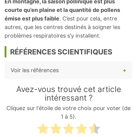
En montagne, la saison pollinique est plus
courte qu’en plaine et la quantité de pollens
émise est plus faible
. C’est pour cela, entre
autres, que les centres destinés à soigner les
problèmes respiratoires s’y installent.
RÉFÉRENCES SCIENTIFIQUES
Voir les références
Hattori M, Mizuguchi H, Baba Y, Ono S,
Avez-vous trouvé cet article
Nakano T, Zhang Q, Sasaki Y, Kobayashi
intéressant ?
M, Kitamura Y, Takeda N, Fukui H.
Cliquez sur l'étoile de votre choix pour voter (de
Quercetin inhibits transcriptional up-
1 à 5).
regulation of histamine H1 receptor via
suppressing protein kinase C-