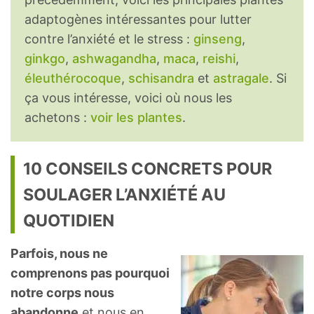
adaptogènes intéressantes pour lutter
contre l’anxiété et le stress :
ginseng
,
ginkgo
,
ashwagandha
,
maca
,
reishi
,
éleuthérocoque
,
schisandra
et
astragale
. Si
ça vous intéresse, voici où nous les
achetons :
voir les plantes
.
10 CONSEILS CONCRETS POUR
SOULAGER L’ANXIÉTÉ AU
QUOTIDIEN
Parfois, nous ne
comprenons pas pourquoi
notre corps nous
abandonne
et nous en