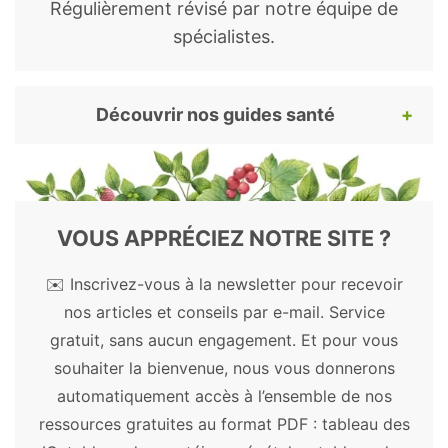
s/PMC3575939/
.
Régulièrement révisé par notre équipe de
spécialistes.
Choudhary D, Bhattacharyya S, Bose S.
Efficacy and Safety of Ashwagandha
(Withania somnifera (L.) Dunal) Root
Découvrir nos guides santé
Extract in Improving Memory and
Cognitive Functions. J Diet Suppl. 2017
Pour continuer votre lecture, voici nos
Nov 2;14(6):599-612. doi:
guides santé et bien-être les plus appréciés.
10.1080/19390211.2017.1284970. Epub
Découvrez les bienfaits des plantes, remèdes
VOUS APPRÉCIEZ NOTRE SITE ?
2017 Feb 21. PubMed PMID: 28471731.
et autres substances naturelles.
https://www.ncbi.nlm.nih.gov/pubmed/28
✉️ Inscrivez-vous à la newsletter pour recevoir
471731
.
Plantes médicinales
nos articles et conseils par e-mail. Service
Hinz M, Stein A, Uncini T. 5-HTP efficacy
gratuit, sans aucun engagement. Et pour vous
Açaï
-
Acérola
-
Ail
-
Aloe vera
-
Amla
-
and contraindications. Neuropsychiatr Dis
souhaiter la bienvenue, nous vous donnerons
Artichaut
-
Ashwagandha
-
Astragale
-
Treat. 2012;8:323-8.
automatiquement accès à l’ensemble de nos
Aubépine
-
Bacopa
-
Ballote
-
Baobab
-
https://www.ncbi.nlm.nih.gov/pmc/article
ressources gratuites au format PDF : tableau des
Boswellia
-
Bourrache
-
Cacao
-
Camomille
s/PMC3415362/
.