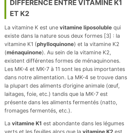
DIFFÉRENCE ENTRE VITAMINE K1
ET K2
La vitamine K est une
vitamine liposoluble
qui
existe dans la nature sous deux formes [3] : la
vitamine K1 (
phylloquinone
) et la vitamine K2
(
ménaquinone
). Au sein de la vitamine K2,
existent différentes formes de ménaquinones.
Les MK-4 et MK-7 à 11 sont les plus importantes
dans notre alimentation. La MK-4 se trouve dans
la plupart des aliments d’origine animale (œuf,
laitages, foie, etc.) tandis que la MK-7 est
présente dans les aliments fermentés (natto,
fromages fermentés, etc.).
La
vitamine K1
est abondante dans les légumes
verts et les feuilles alors que la
vitamine K2
est