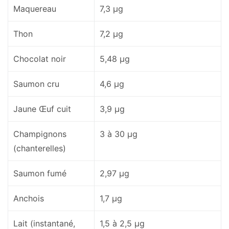
Maquereau
7,3 µg
Thon
7,2 µg
Chocolat noir
5,48 µg
Saumon cru
4,6 µg
Jaune Œuf cuit
3,9 µg
Champignons
3 à 30 µg
(chanterelles)
Saumon fumé
2,97 µg
Anchois
1,7 µg
Lait (instantané,
1,5 à 2,5 µg