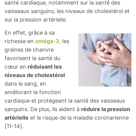
santé cardiaque, notamment sur la santé des
Méthionine
0,933
g
vaisseaux sanguins, les niveaux de cholestérol et
sur la pression artérielle.
Cystine
0,672
g
En effet, grâce à sa
Phénylalanine
1,45
g
richesse en
oméga-3,
les
graines de chanvre
Tyrosine
1,26
g
favorisent la santé du
cœur en
réduisant les
Valine
1,78
g
niveaux de cholestérol
Arginine
4,55
g
dans le sang, en
améliorant la fonction
Histidine
0,969
g
cardiaque et protégeant la santé des vaisseaux
sanguins. De plus, ils aident à
réduire la pression
Alanine
1,53
g
artérielle
et le risque de la maladie coronarienne
[11-14].
Acide aspartique
3,66
g