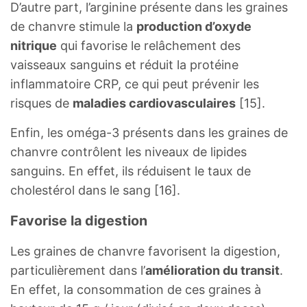
D’autre part, l’arginine présente dans les graines
Acide glutamique
6,27
g
de chanvre stimule la
production d’oxyde
nitrique
qui favorise le relâchement des
Glycine
1,61
g
vaisseaux sanguins et réduit la protéine
Proline
1,6
g
inflammatoire CRP, ce qui peut prévenir les
risques de
maladies cardiovasculaires
[15].
Sérine
1,71
g
Enfin, les oméga-3 présents dans les graines de
chanvre contrôlent les niveaux de lipides
sanguins. En effet, ils réduisent le taux de
cholestérol dans le sang [16].
Favorise la digestion
Les graines de chanvre favorisent la digestion,
particulièrement dans l’
amélioration du transit
.
En effet, la consommation de ces graines à