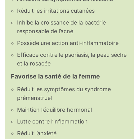
Acides gras
Réduit les irritations cutanées
► Acides gras saturés
4,6
g
Inhibe la croissance de la bactérie
responsable de l’acné
AG 16:0, palmitique
2,87
g
Possède une action anti-inflammatoire
AG 18:0, stéarique
1.24
g
Efficace contre le psoriasis, la peau sèche
et la rosacée
AG 20:0, arachidique
0,312
g
Favorise la santé de la femme
AG 22:0, beatrique
0,121
g
Réduit les symptômes du syndrome
AG 24:0 lignocérique
0,056
g
prémenstruel
Maintien l’équilibre hormonal
► Acides gras monoinsaturés
5,4
g
Lutte contre l’inflammation
AG 18:1 (oméga-9), oléique
5,28
g
Réduit l’anxiété