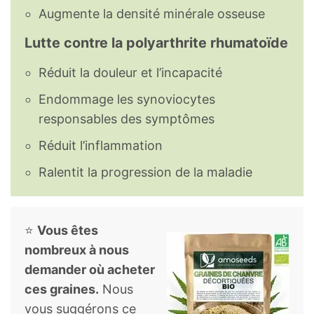
AG 18:1 c
5,02
g
Augmente la densité minérale osseuse
Lutte contre la polyarthrite rhumatoïde
AG 20:1, gadoléique
0,124
g
Réduit la douleur et l’incapacité
► Acides gras polyinsaturés
38,1
g
Endommage les synoviocytes
AG 18:2 9c,12c (oméga-6),
27,5
g
responsables des symptômes
linoléique
Réduit l’inflammation
AG 18:2 n-6 c,c
27,4
g
Ralentit la progression de la maladie
AG 18:2, linoléique conjugué
0,202
g
⭐
Vous êtes
AG 18:3, alpha-linolénique
10
g
nombreux à nous
demander où acheter
AG 18:3 c9,c12,c15 (oméga-3)
8,68
g
ces graines.
Nous
AG 18:3 n-6 c,c,c
1,34
g
vous suggérons ce