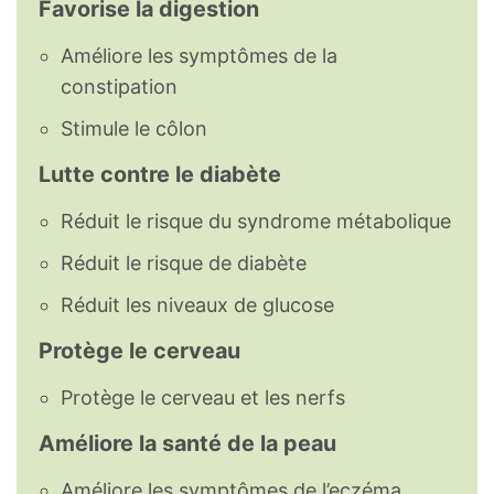
Favorise la digestion
Riboflavine (vitamine B2)
0,285
mg
Améliore les symptômes de la
constipation
Niacine (vitamine B3)
9,2
mg
Stimule le côlon
Vitamine B6
0,6
mg
Lutte contre le diabète
Folates (vitamine B9)
110
µg
Réduit le risque du syndrome métabolique
Réduit le risque de diabète
Vitamine A (Équivalent
1
µg
d’Activité Rétinol)
Réduit les niveaux de glucose
Protège le cerveau
Bêta-carotène
7
µg
Protège le cerveau et les nerfs
Vitamine A (UI)
11
UI
Améliore la santé de la peau
Vitamine E (alpha-tocophérol)
0,8
mg
Améliore les symptômes de l’eczéma