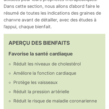
Magnésium, Mg
700
mg
Dans cette section, nous allons d’abord faire le
résumé de toutes les indications des graines de
Phosphore, P
1650
mg
chanvre avant de détailler, avec des études à
Potassium, K
1200
mg
l’appui, chaque bienfait.
Sodium, Na
5
mg
APERÇU DES BIENFAITS
Zinc, Zn
9.9
mg
Favorise la santé cardiaque
Cuivre, Cu
1,6
mg
Réduit les niveaux de cholestérol
Améliore la fonction cardiaque
Manganèse, Mn
7,6
mg
Protège les vaisseaux
Vitamines
Réduit la pression artérielle
Vitamine C (acide ascorbique)
0,5
mg
Réduit le risque de maladie coronarienne
Thiamine (vitamine B1)
1,28
mg