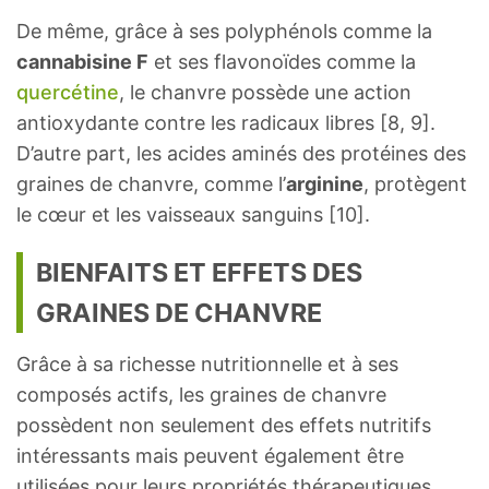
Énergie
2310
kJ
De même, grâce à ses polyphénols comme la
cannabisine F
et ses flavonoïdes comme la
Protéine
31,6
g
quercétine
, le chanvre possède une action
antioxydante contre les radicaux libres [8, 9].
Lipides
48,8
g
D’autre part, les acides aminés des protéines des
Glucides
8,67
g
graines de chanvre, comme l’
arginine
, protègent
le cœur et les vaisseaux sanguins [10].
Fibres alimentaires
4
g
BIENFAITS ET EFFETS DES
Cendres
6,06
g
GRAINES DE CHANVRE
Minéraux
Grâce à sa richesse nutritionnelle et à ses
Calcium, Ca
70
mg
composés actifs, les graines de chanvre
possèdent non seulement des effets nutritifs
Fer, Fe
7,95
mg
intéressants mais peuvent également être
utilisées pour leurs propriétés thérapeutiques.