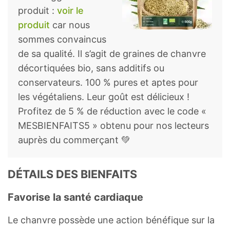
produit :
voir le
AG 18:4, moroctique
0,617
g
produit
car nous
sommes convaincus
Acides gras, trans
0
g
de sa qualité. Il s’agit de graines de chanvre
décortiquées bio, sans additifs ou
Cholestérol
0
mg
conservateurs. 100 % pures et aptes pour
Acides aminés
les végétaliens. Leur goût est délicieux !
Profitez de 5 % de réduction avec le code «
Tryptophane
0,369
g
MESBIENFAITS5 » obtenu pour nos lecteurs
auprès du commerçant 💚
Thréonine
1,27
g
Isoleucine
1,29
g
DÉTAILS DES BIENFAITS
Leucine
2,16
g
Favorise la santé cardiaque
Lysine
1,28
g
Le chanvre possède une action bénéfique sur la