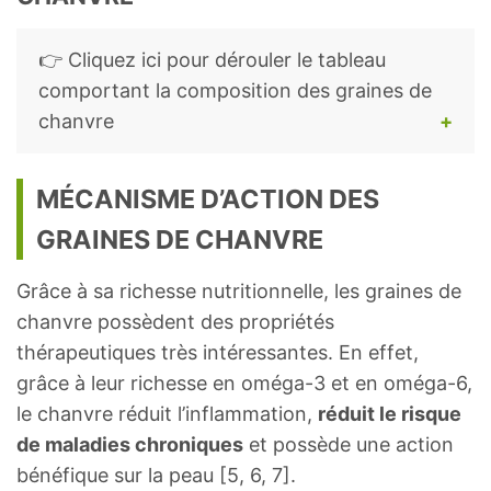
👉 Cliquez ici pour dérouler le tableau
comportant la composition des graines de
chanvre
Composition des graines de chanvre (teneur
MÉCANISME D’ACTION DES
pour 100 grammes) [4] :
GRAINES DE CHANVRE
Quant
Uni
Grâce à sa richesse nutritionnelle, les graines de
Nom
ité
té
chanvre possèdent des propriétés
thérapeutiques très intéressantes. En effet,
Eau
4,96
g
grâce à leur richesse en oméga-3 et en oméga-6,
le chanvre réduit l’inflammation,
réduit le risque
Énergie
553
kca
de maladies chroniques
et possède une action
l
bénéfique sur la peau [5, 6, 7].