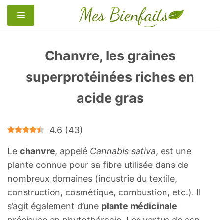
Aller
au
contenu
Chanvre, les graines
superprotéinées riches en
acide gras
4.6
(
43
)
Le
chanvre
, appelé
Cannabis sativa
, est une
plante connue pour sa fibre utilisée dans de
nombreux domaines (industrie du textile,
construction, cosmétique, combustion, etc.). Il
s’agit également d’une
plante médicinale
précieuse en phytothérapie. Les vertus de son