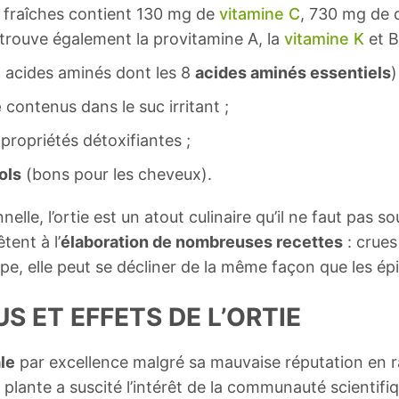
es fraîches contient 130 mg de
vitamine C
, 730 mg de 
n trouve également la provitamine A, la
vitamine K
et B
 acides aminés dont les 8
acides aminés essentiels
)
e
contenus dans le suc irritant ;
propriétés détoxifiantes ;
ols
(bons pour les cheveux).
elle, l’ortie est un atout culinaire qu’il ne faut pas so
tent à l’
élaboration de nombreuses recettes
: crues
e, elle peut se décliner de la même façon que les ép
US ET EFFETS DE L’ORTIE
le
par excellence malgré sa mauvaise réputation en r
te plante a suscité l’intérêt de la communauté scienti