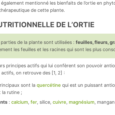
également mentionné les bienfaits de l’ortie en phyto
 thérapeutique de cette plante.
TRITIONNELLE DE L’ORTIE
parties de la plante sont utilisées :
feuilles, fleurs, g
ent les feuilles et les racines qui sont les plus co
rs principes actifs qui lui confèrent son pouvoir anti
actifs, on retrouve des [1, 2] :
principaux sont la
quercétine
qui est un puissant anti
la rutine ;
ents
:
calcium
,
fer
, silice,
cuivre
,
magnésium
, mangan