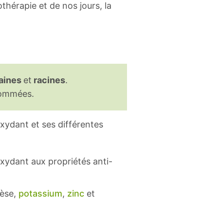
thérapie et de nos jours, la
raines
et
racines
.
nsommées.
oxydant et ses différentes
oxydant aux propriétés anti-
èse,
potassium
,
zinc
et