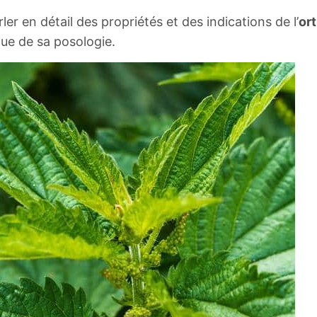
ler en détail des propriétés et des indications de l’
ort
que de sa posologie.