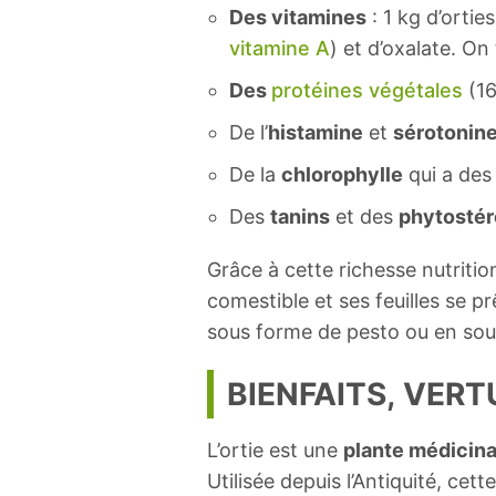
Des vitamines
: 1 kg d’orti
vitamine A
) et d’oxalate. O
Des
protéines végétales
(16
De l’
histamine
et
sérotonin
De la
chlorophylle
qui a des 
Des
tanins
et des
phytostér
Grâce à cette richesse nutritionn
comestible et ses feuilles se prê
sous forme de pesto ou en soup
BIENFAITS, VERT
L’ortie est une
plante médicina
Utilisée depuis l’Antiquité, cet