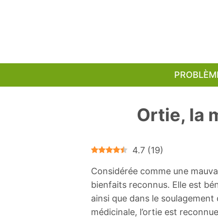
Aller
au
contenu
PROBLÈM
Ortie, la
4.7
(
19
)
Considérée comme une mauvaise
bienfaits reconnus. Elle est 
ainsi que dans le soulagement
médicinale, l’ortie est reconnu