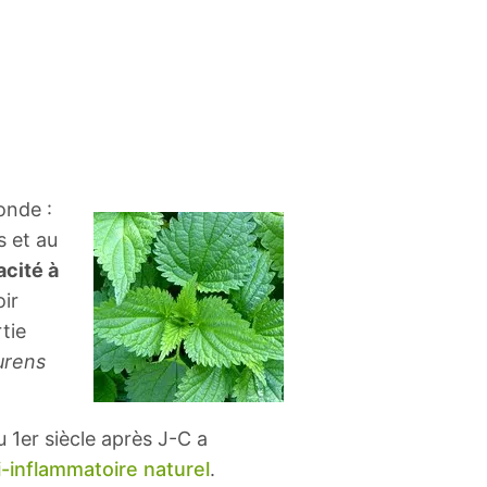
onde :
s et au
cité à
ir
tie
urens
 1er siècle après J-C a
i-inflammatoire naturel
.