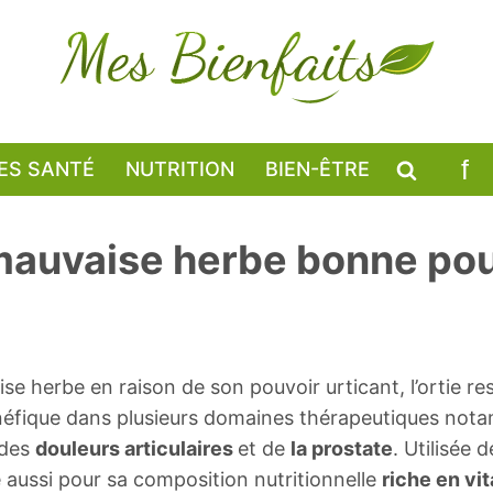
ES SANTÉ
NUTRITION
BIEN-ÊTRE
 mauvaise herbe bonne pou
 herbe en raison de son pouvoir urticant, l’ortie r
bénéfique dans plusieurs domaines thérapeutiques no
 des
douleurs articulaires
et de
la prostate
. Utilisée 
e aussi pour sa composition nutritionnelle
riche en vi