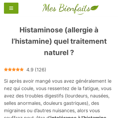
Aller
au
contenu
Histaminose (allergie à
l’histamine) quel traitement
naturel ?
4.9
(
126
)
Si après avoir mangé vous avez généralement le
nez qui coule, vous ressentez de la fatigue, vous
avez des troubles digestifs (lourdeurs, nausées,
selles anormales, douleurs gastriques), des
migraines ou d’autres nuisances, alors vous
souffrez peut-être d
’intolérance à l’histamine
.