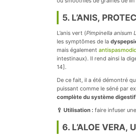
ou smoothies de graines de lin 
5. L’ANIS, PROT
L’anis vert (
Pimpinella anisum 
les symptômes de la
dyspepsie
mais également
antispasmodi
intestinaux). Il rend ainsi la di
14].
De ce fait, il a été démontré qu
puissant comme le séné par exe
complète du système digestif
🥄 Utilisation :
faire infuser une
6. L’ALOE VERA,