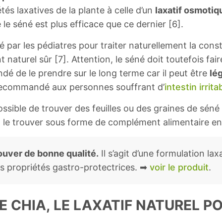
és laxatives de la plante à celle d’un
laxatif osmotiq
 le séné est plus efficace que ce dernier [6].
sé par les pédiatres pour traiter naturellement la const
aturel sûr [7]. Attention, le séné doit toutefois faire
dé de le prendre sur le long terme car il peut être
lé
pas recommandé aux personnes souffrant d’
intestin irrita
ossible de trouver des feuilles ou des graines de séné
 le trouver sous forme de complément alimentaire en 
ouver de bonne qualité.
Il s’agit d’une formulation lax
ses propriétés gastro-protectrices. ➡
voir le produit
.
DE CHIA, LE LAXATIF NATUREL P