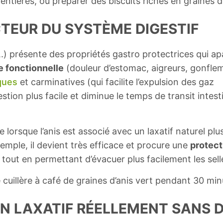
entières, ou préparer des biscuits riches en graines de
ECTEUR DU SYSTÈME DIGESTIF
L
.) présente des propriétés gastro protectrices qui ap
 fonctionnelle
(douleur d’estomac, aigreurs, gonfl
ques
et carminatives (qui facilite l’expulsion des gaz
gestion plus facile et diminue le temps de transit intesti
e lorsque l’anis est associé avec un laxatif naturel plu
mple, il devient très efficace et procure une
protect
tout en permettant d’évacuer plus facilement les selle
 cuillère à café de graines d’anis vert pendant 30 minut
 UN LAXATIF RÉELLEMENT SANS 