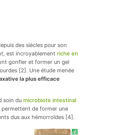
epuis des siècles pour son
ent, est incroyablement
riche en
ont gonfler et former un gel
s lourdes [2]. Une étude menée
axative la plus efficace
nd soin du
microbiote intestinal
e, permettent de former une
ents dus aux hémorroïdes [4].