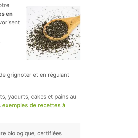
otre
es en
vorisent
i
de grignoter et en régulant
ts, yaourts, cakes et pains au
s
exemples de recettes à
ure biologique, certifiées