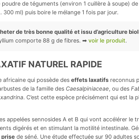
poudre de téguments (environ 1 cuillère à soupe) de
 300 ml) puis boire le mélange 1 fois par jour.
eter de très bonne qualité et issu d’agriculture bio
yllium comporte 88 g de fibres. ➡
voir le produit
.
LAXATIF NATUREL RAPIDE
ne africaine qui possède des
effets laxatifs
reconnus p
 arbustes de la famille des
Caesalpiniaceae
, ou des
Fa
exandrina
. C’est cette espèce précisément qui est la 
 appelées sennosides A et B qui vont accélérer le tra
ents digérés et en stimulant la motilité intestinale. G
 prise
de séné. Une étude effectuée sur 90 adultes so