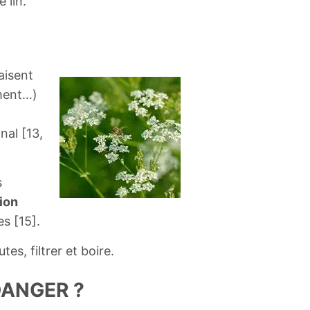
 lin.
aisent
ement…)
nal [13,
s
ion
s [15].
es, filtrer et boire.
DANGER ?