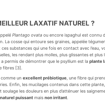
 MEILLEUR LAXATIF NATUREL ?
appelé
Plantago ovata
ou encore ispaghul est connu d
tion. La cosse qui entoure ses graines, appelée tégum
 ces substances qui une fois en contact avec l’eau, v
selles, les rendant plus molles, plus glissantes et plu
, a permis de démontrer que le psyllium est la
plante l
 fibres [3].
ré comme un
excellent prébiotique
, une fibre qui pre
ries. Enfin, les mucilages contenus dans cette plant
t soulage les douleurs en plus d’atténuer les saignem
f naturel puissant
mais
non irritant
.