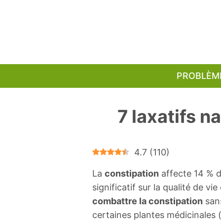
Aller
au
contenu
PROBLÈM
7 laxatifs n
4.7
(
110
)
La
constipation
affecte 14 % d
significatif sur la qualité de 
combattre la constipation
sans
certaines plantes médicinales 