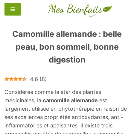
Aller
au
contenu
Camomille allemande : belle
peau, bon sommeil, bonne
digestion
4.6
(
8
)
Considérée comme la star des plantes
médicinales, la
camomille allemande
est
largement utilisée en phytothérapie en raison de
ses excellentes propriétés antioxydantes, anti-
inflammatoires et apaisantes. Il existe trois
principales variétés de camomille : la camomille