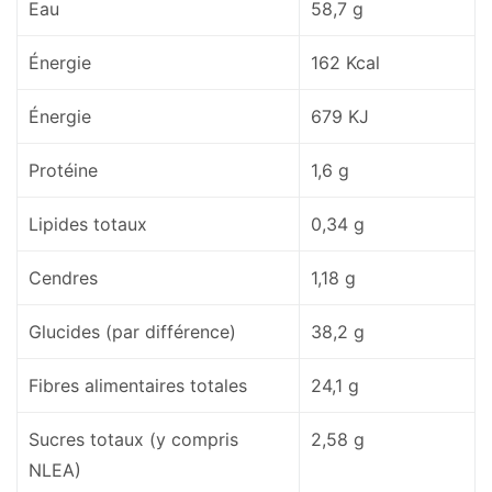
Eau
58,7 g
Énergie
162 Kcal
Énergie
679 KJ
Protéine
1,6 g
Lipides totaux
0,34 g
Cendres
1,18 g
Glucides (par différence)
38,2 g
Fibres alimentaires totales
24,1 g
Sucres totaux (y compris
2,58 g
NLEA)