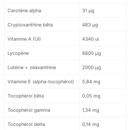
Carotène alpha
31 µg
Cryptoxanthine bêta
483 µg
Vitamine A (UI)
4340 ui
Lycopène
6800 µg
Lutéine + zéaxanthine
2000 µg
Vitamine E (alpha-tocophérol)
5,84 mg
Tocophérol bêta
0,05 mg
Tocophérol gamma
1,34 mg
Tocophérol delta
0,14 mg