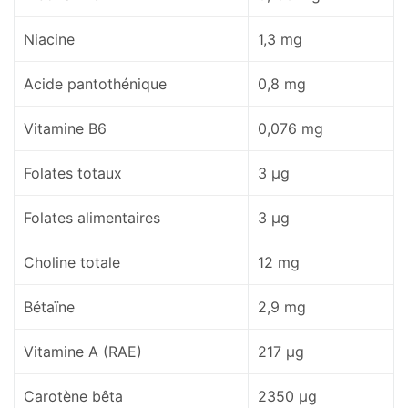
Niacine
1,3 mg
Acide pantothénique
0,8 mg
Vitamine B6
0,076 mg
Folates totaux
3 µg
Folates alimentaires
3 µg
Choline totale
12 mg
Bétaïne
2,9 mg
Vitamine A (RAE)
217 µg
Carotène bêta
2350 µg