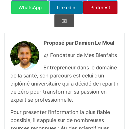
ym-frais –
WhatsApp
LinkedIn
Pinterest
https://ciqual.anses.fr/#/aliments/11038/th
✉️
ym-seche
Basch, Ethan & Ulbricht, Catherine &
Hammerness, Paul & Bevins, Anja &
Proposé par Damien Le Moal
Sollars, David. (2004). Thyme ( Thymus
🌿 Fondateur de Mes Bienfaits
vulgaris L.), Thymol. Journal of herbal
pharmacotherapy. 4. 49-67.
Entrepreneur dans le domaine
10.1300/J157v04n01_07.
de la santé, son parcours est celui d’un
https://www.researchgate.net/publication/
diplômé universitaire qui a décidé de repartir
8436790_Thyme_Thymus_vulgaris_L_Thy
de zéro pour transformer sa passion en
mol
expertise professionnelle.
European Union herbal monograph on
Pour présenter l’information la plus fiable
Thymus vulgaris L. or Thymus zygis L.,
possible, il s’appuie sur de nombreuses
herba and Primula veris L. or Primula
sources reconnues : études scientifiques