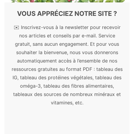
guides santé et bien-être les plus appréciés.
63641
Découvrez les bienfaits des plantes, remèdes
VOUS APPRÉCIEZ NOTRE SITE ?
De Castro RD, de Souza TM, Bezerra LM,
et autres substances naturelles.
✉️ Inscrivez-vous à la newsletter pour recevoir
Ferreira GL, Costa EM, Cavalcanti AL.
Plantes médicinales
nos articles et conseils par e-mail. Service
Antifungal activity and mode of action of
gratuit, sans aucun engagement. Et pour vous
thymol and its synergism with nystatin
Açaï
-
Acérola
-
Ail
-
Aloe vera
-
Amla
-
souhaiter la bienvenue, nous vous donnerons
against Candida species involved with
Artichaut
-
Ashwagandha
-
Astragale
-
automatiquement accès à l’ensemble de nos
infections in the oral cavity: an in vitro
Aubépine
-
Bacopa
-
Ballote
-
Baobab
-
ressources gratuites au format PDF : tableau des
study. BMC Complement Altern Med.
Boswellia
-
Bourrache
-
Cacao
-
Camomille
IG, tableau des protéines végétales, tableau des
2015;15:417. Published 2015 Nov 24.
allemande
-
Centella asiatica
-
Chaga
-
oméga-3, tableau des fibres alimentaires,
doi:10.1186/s12906-015-0947-2.
Chanvre
-
Chardon-marie
-
Chia
-
Chlorelle
-
tableaux des sources de nombreux minéraux et
https://www.ncbi.nlm.nih.gov/pmc/articles
Consoude
-
Cordyceps
-
Costus
-
Cranberry
vitamines, etc.
/PMC4659158/
-
Curcuma
-
Cynorrhodon
-
Damiana
-
Desmodium
-
Échinacée
-
Éleuthérocoque
-
Begrow F, Engelbertz J, Feistel B,
Fenugrec
-
Garcinia
-
Gattilier
-
Ginkgo
Lehnfeld R, Bauer K, Verspohl EJ. Impact
biloba
-
Ginseng
-
Goji
-
Grande camomille
-
of thymol in thyme extracts on their