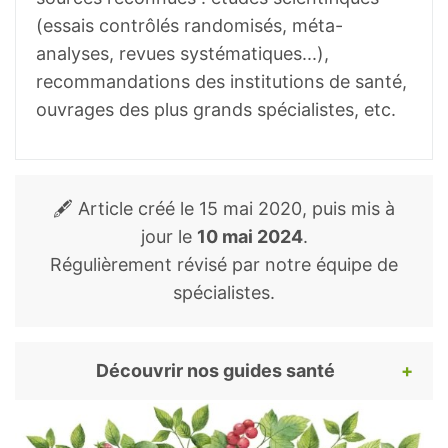
elatior (L.) Hill, radix. EMA, HMPC.
(essais contrôlés randomisés, méta-
https://www.ema.europa.eu/en/document
analyses, revues systématiques...),
s/herbal-monograph/final-community-
recommandations des institutions de santé,
herbal-monograph-thymus-vulgaris-l-
ouvrages des plus grands spécialistes, etc.
thymus-zygis-l-herba-primula-veris-l-
primula_en.pdf
Kemmerich B, Eberhardt R, Stammer H.
🖋️ Article créé le
15 mai 2020
, puis mis à
Efficacy and tolerability of a fluid extract
jour le
10 mai 2024
.
combination of thyme herb and ivy leaves
Régulièrement révisé par notre équipe de
and matched placebo in adults suffering
spécialistes.
from acute bronchitis with productive
cough. A prospective, double-blind,
placebo-controlled clinical trial.
Découvrir nos guides santé
Arzneimittelforschung. 2006;56(9):652-
60.
Pour continuer votre lecture, voici nos
https://www.ncbi.nlm.nih.gov/pubmed/170