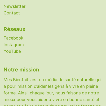
-
Aphtes
-
Aspirine naturelle
-
Candidose
Newsletter
(candida albicans)
-
Constipation : remèdes
Contact
naturels
-
Eczéma
-
Grippe
-
Histaminose
-
Laxatifs naturels
-
Nettoyer le foie
-
Réseaux
Nootropiques
-
Perméabilité intestinale
(intestin qui fuit)
-
Plantes aphrodisiaques
-
Facebook
Plantes diabète
-
Plantes digestion
-
Plantes
Instagram
immunitaires
-
Plantes migraine
-
Plantes
YouTube
pour dormir
-
Plantes pour maigrir
-
Protection radiations nucléaires
-
Réparation
Notre mission
du cartilage
-
Rhume
-
Sarcopénie
-
Somnifères naturels
-
SOPK
-
Toux sèche
-
Mes Bienfaits est un média de santé naturelle qui
Variole du singe (Monkeypox)
-
Vessie
a pour mission d’aider les gens à vivre en pleine
hyperactive
.
forme. Ainsi, chaque jour, nous faisons de notre
mieux pour vous aider à vivre en bonne santé et
Vitamines, minéraux et molécules