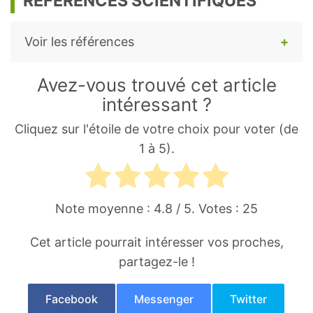
RÉFÉRENCES SCIENTIFIQUES
Voir les références
Pharmacopée européenne 10ème édition
Avez-vous trouvé cet article
(thym 0865).
intéressant ?
Borugă O, Jianu C, Mişcă C, Goleţ I, Gruia
Cliquez sur l'étoile de votre choix pour voter (de
AT, Horhat FG. Thymus vulgaris essential
1 à 5).
oil: chemical composition and
antimicrobial activity. J Med Life. 2014;7
Spec No. 3(Spec Iss 3):56‐60.
Note moyenne :
4.8
/ 5. Votes :
25
https://www.ncbi.nlm.nih.gov/pmc/articles
Cet article pourrait intéresser vos proches,
/PMC4391421/
partagez-le !
Table de composition nutritionnelle
CIQUAL. ANSES.
Facebook
Messenger
Twitter
https://ciqual.anses.fr/#/aliments/11070/th