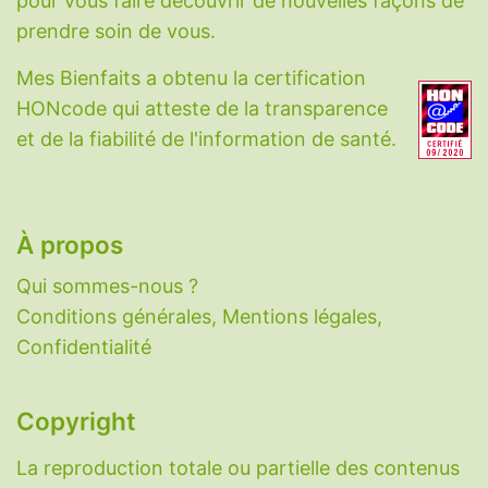
pour vous faire découvrir de nouvelles façons de
Acide hyaluronique
-
Acide alpha-lipoïque
-
prendre soin de vous.
Berbérine
-
Bêta-alanine
-
Biotine
-
Calcium
-
Mes Bienfaits a obtenu la certification
CBD
-
Charbon végétal
-
Choline
-
HONcode qui atteste de la transparence
Coenzyme Q10
-
Collagène
-
Cuivre
-
et de la fiabilité de l'information de santé.
Cycloastragenol
-
Cynarine
-
DHEA
-
Eau
-
Fer
-
Fibres
-
Glutathion
-
Honokiol
-
Iode
-
Lactoferrine
-
Magnésium
-
Mélatonine
-
N-
acétylcystéine
-
Nattokinase
-
Oméga-3
-
À propos
PABA
-
Palmitoyléthanolamide
-
Potassium
-
Qui sommes-nous ?
Probiotiques
-
Ptérostilbène
-
Pycnogenol
-
Conditions générales, Mentions légales,
Quercétine
-
Resvératrol
-
Sélénium
-
Confidentialité
Sérotonine
-
Taurine
-
Vitamine A
-
Vitamine
B1
-
Vitamine B2
-
Vitamine B3
-
Vitamine B5
-
Vitamine B6
-
Vitamine B9
-
Vitamine B12
-
Copyright
Vitamine C
-
Vitamine D
-
Vitamine E
-
La reproduction totale ou partielle des contenus
Vitamine K
-
Zinc
-
Zéolithe
.