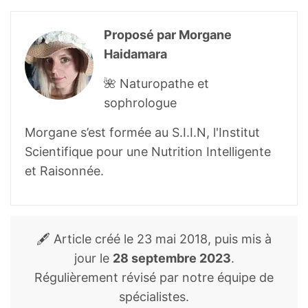
goji berry, a rich source of zeaxanthin
dipalmitate.
J Agric Food Chem.
Proposé par Morgane
2014;62(52):12529-12535.
Haidamara
Ma ZF, Zhang H, Teh SS, et al.
Goji Berries
🌺 Naturopathe et
as a Potential Natural Antioxidant
sophrologue
Medicine: An Insight into Their Molecular
Mechanisms of Action.
Oxid Med Cell
Morgane s’est formée au S.I.I.N, l'Institut
Longev. 2019;2019:2437397. Published
Scientifique pour une Nutrition Intelligente
2019 Jan 9.
et Raisonnée.
Bucheli P, Gao Q, Redgwell R, et al.
Biomolecular and Clinical Aspects of
Chinese Wolfberry
. In: Benzie IFF,
🖋️ Article créé le
23 mai 2018
, puis mis à
Wachtel-Galor S, editors. Herbal Medicine:
jour le
28 septembre 2023
.
Biomolecular and Clinical Aspects. 2nd
Régulièrement révisé par notre équipe de
edition. Boca Raton (FL): CRC
spécialistes.