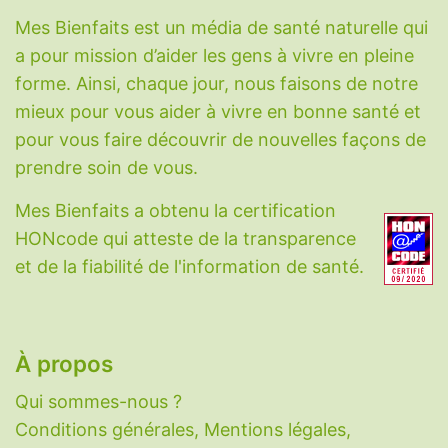
Somnifères naturels
-
SOPK
-
Toux sèche
-
Mes Bienfaits est un média de santé naturelle qui
Variole du singe (Monkeypox)
-
Vessie
a pour mission d’aider les gens à vivre en pleine
hyperactive
.
forme. Ainsi, chaque jour, nous faisons de notre
mieux pour vous aider à vivre en bonne santé et
Vitamines, minéraux et molécules
pour vous faire découvrir de nouvelles façons de
Acide hyaluronique
-
Acide alpha-lipoïque
-
prendre soin de vous.
Berbérine
-
Bêta-alanine
-
Biotine
-
Calcium
-
Mes Bienfaits a obtenu la certification
CBD
-
Charbon végétal
-
Choline
-
HONcode qui atteste de la transparence
Coenzyme Q10
-
Collagène
-
Cuivre
-
et de la fiabilité de l'information de santé.
Cycloastragenol
-
Cynarine
-
DHEA
-
Eau
-
Fer
-
Fibres
-
Glutathion
-
Honokiol
-
Iode
-
Lactoferrine
-
Magnésium
-
Mélatonine
-
N-
acétylcystéine
-
Nattokinase
-
Oméga-3
-
À propos
PABA
-
Palmitoyléthanolamide
-
Potassium
-
Qui sommes-nous ?
Probiotiques
-
Ptérostilbène
-
Pycnogenol
-
Conditions générales, Mentions légales,
Quercétine
-
Resvératrol
-
Sélénium
-