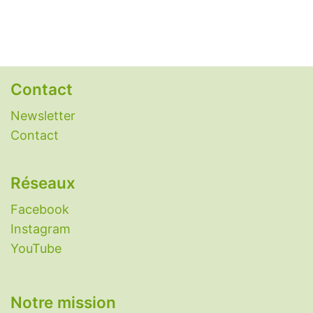
Alimentation alcaline
-
Antidépresseurs
naturels
-
Anti-inflammatoires naturels
-
Antihistaminiques naturels
-
Antipyrétiques
naturels
-
Antispasmodiques naturels
-
Contact
Antivomitifs naturels
-
Anxiolytiques naturels
-
Aphtes
-
Aspirine naturelle
-
Candidose
Newsletter
(candida albicans)
-
Constipation : remèdes
Contact
naturels
-
Eczéma
-
Grippe
-
Histaminose
-
Laxatifs naturels
-
Nettoyer le foie
-
Réseaux
Nootropiques
-
Perméabilité intestinale
(intestin qui fuit)
-
Plantes aphrodisiaques
-
Facebook
Plantes diabète
-
Plantes digestion
-
Plantes
Instagram
immunitaires
-
Plantes migraine
-
Plantes
YouTube
pour dormir
-
Plantes pour maigrir
-
Protection radiations nucléaires
-
Réparation
Notre mission
du cartilage
-
Rhume
-
Sarcopénie
-