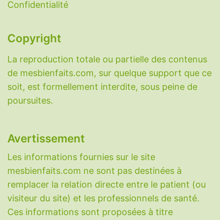
Confidentialité
Sérotonine
-
Taurine
-
Vitamine A
-
Vitamine
B1
-
Vitamine B2
-
Vitamine B3
-
Vitamine B5
-
Vitamine B6
-
Vitamine B9
-
Vitamine B12
-
Copyright
Vitamine C
-
Vitamine D
-
Vitamine E
-
La reproduction totale ou partielle des contenus
Vitamine K
-
Zinc
-
Zéolithe
.
de mesbienfaits.com, sur quelque support que ce
Découvrez également le
sondage sur
soit, est formellement interdite, sous peine de
l'anxiété des Français
que l'IFOP a réalisé
poursuites.
pour Mes Bienfaits.
Avertissement
Les informations fournies sur le site
mesbienfaits.com ne sont pas destinées à
remplacer la relation directe entre le patient (ou
visiteur du site) et les professionnels de santé.
Ces informations sont proposées à titre