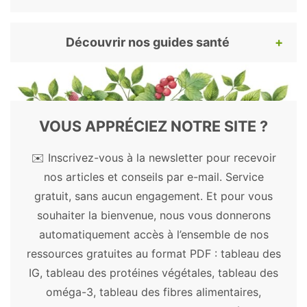
Press/Taylor & Francis; 2011. Chapter 14.
Potterat O.
Goji (Lycium barbarum and L.
Découvrir nos guides santé
chinense): Phytochemistry,
pharmacology and safety in the
Pour continuer votre lecture, voici nos
perspective of traditional uses and
guides santé et bien-être les plus appréciés.
recent popularity
. Planta Med.
Découvrez les bienfaits des plantes, remèdes
2010;76(1):7-19.
VOUS APPRÉCIEZ NOTRE SITE ?
et autres substances naturelles.
Skenderidis P, Lampakis D, Giavasis I, et al.
✉️ Inscrivez-vous à la newsletter pour recevoir
Chemical Properties, Fatty-Acid
Plantes médicinales
nos articles et conseils par e-mail. Service
Composition, and Antioxidant Activity of
gratuit, sans aucun engagement. Et pour vous
Açaï
-
Acérola
-
Ail
-
Aloe vera
-
Amla
-
Goji Berry (Lycium barbarum L. and
souhaiter la bienvenue, nous vous donnerons
Artichaut
-
Ashwagandha
-
Astragale
-
Lycium chinense Mill.) Fruits
. Antioxidants
automatiquement accès à l’ensemble de nos
Aubépine
-
Bacopa
-
Ballote
-
Baobab
-
(Basel). 2019;8(3):60. Published 2019 Mar
ressources gratuites au format PDF : tableau des
Boswellia
-
Bourrache
-
Cacao
-
Camomille
10.
IG, tableau des protéines végétales, tableau des
allemande
-
Centella asiatica
-
Chaga
-
oméga-3, tableau des fibres alimentaires,
Chanvre
-
Chardon-marie
-
Chia
-
Chlorelle
-