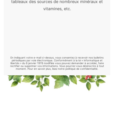
tableaux des sources de nombreux minéraux et
Consoude
-
Cordyceps
-
Costus
-
Cranberry
vitamines, etc.
-
Curcuma
-
Cynorrhodon
-
Damiana
-
Desmodium
-
Échinacée
-
Éleuthérocoque
-
Fenugrec
-
Garcinia
-
Gattilier
-
Ginkgo
biloba
-
Ginseng
-
Goji
-
Grande camomille
-
Griffe de chat
-
Griffonia
-
Gymnema
-
Harpagophytum
-
Hericium
-
Kelp
-
Kernza
-
Kinkéliba
-
Klamath
-
Konjac
-
Kudzu
-
En indiquant votre e-mail ci-dessus, vous consentez à recevoir nos bulletins
Luzerne
-
Maca
-
Maitake
-
Mélisse
-
périodiques par voie électronique. Conformément à la loi « informatique et
libertés » du 6 janvier 1978 modifiée vous pouvez demander à accéder, faire
rectifier ou supprimer vos informations. Vous pourrez vous désinscrire à tout
Millepertuis
-
Moringa
-
Mucuna
-
Nopal
-
moment. Pour en savoir plus, lisez notre politique de confidentialité.
Ortie
-
Palmier nain
-
Passiflore
-
Psyllium
-
Reishi
-
Rhodiola
-
Safran
-
Schisandra
-
Shiitake
-
Sorgho
-
Spiruline
-
Thé vert
-
Thym
-
Tribulus
-
Valériane
.
Remèdes naturels