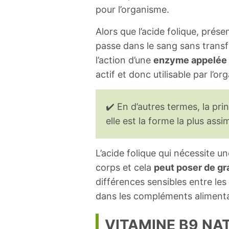
pour l’organisme.
Alors que l’acide folique, prése
passe dans le sang sans transfo
l’action d’une
enzyme appelée
actif et donc utilisable par l’or
✔️ En d’autres termes, la pr
elle est la forme la plus assi
L’acide folique qui nécessite 
corps et cela
peut poser de g
différences sensibles entre les
dans les compléments alimenta
VITAMINE B9 NA