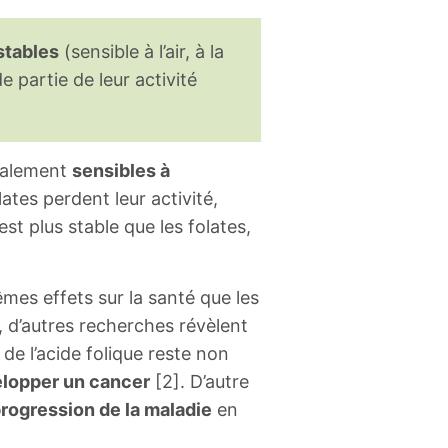
stables
(sensible à l’air, à la
de partie de leur activité
également
sensibles à
olates perdent leur activité,
est plus stable que les folates,
êmes effets sur la santé que les
s, d’autres recherches révèlent
e l’acide folique reste non
elopper un cancer
[2]. D’autre
progression de la maladie
en