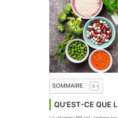
SOMMAIRE
QU’EST-CE QUE L
La vitamine B9 est, comme tout