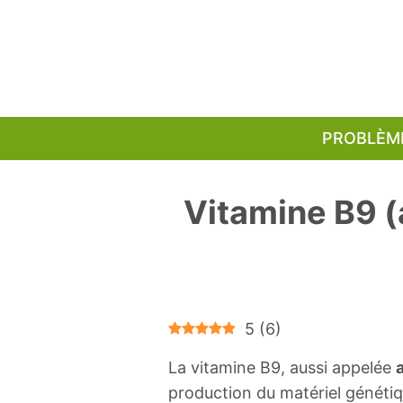
Aller
au
contenu
PROBLÈM
Vitamine B9 (a
5
(
6
)
La vitamine B9, aussi appelée
production du matériel génétiqu