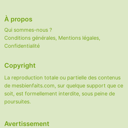
Lactoferrine
-
Magnésium
-
Mélatonine
-
N-
acétylcystéine
-
Nattokinase
-
Oméga-3
-
À propos
PABA
-
Palmitoyléthanolamide
-
Potassium
-
Qui sommes-nous ?
Probiotiques
-
Ptérostilbène
-
Pycnogenol
-
Conditions générales, Mentions légales,
Quercétine
-
Resvératrol
-
Sélénium
-
Confidentialité
Sérotonine
-
Taurine
-
Vitamine A
-
Vitamine
B1
-
Vitamine B2
-
Vitamine B3
-
Vitamine B5
-
Vitamine B6
-
Vitamine B9
-
Vitamine B12
-
Copyright
Vitamine C
-
Vitamine D
-
Vitamine E
-
La reproduction totale ou partielle des contenus
Vitamine K
-
Zinc
-
Zéolithe
.
de mesbienfaits.com, sur quelque support que ce
Découvrez également le
sondage sur
soit, est formellement interdite, sous peine de
l'anxiété des Français
que l'IFOP a réalisé
poursuites.
pour Mes Bienfaits.
Avertissement