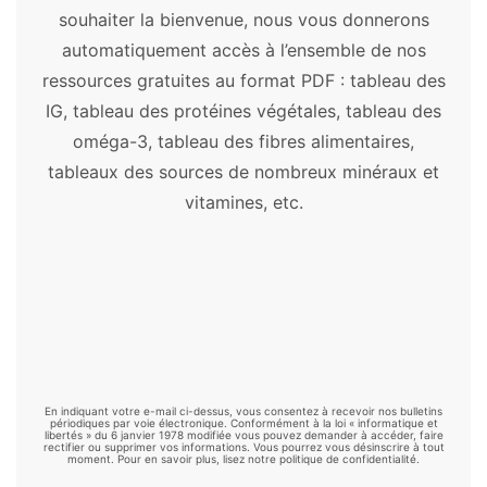
souhaiter la bienvenue, nous vous donnerons
Artichaut
-
Ashwagandha
-
Astragale
-
automatiquement accès à l’ensemble de nos
Aubépine
-
Bacopa
-
Ballote
-
Baobab
-
ressources gratuites au format PDF : tableau des
Boswellia
-
Bourrache
-
Cacao
-
Camomille
IG, tableau des protéines végétales, tableau des
allemande
-
Centella asiatica
-
Chaga
-
oméga-3, tableau des fibres alimentaires,
Chanvre
-
Chardon-marie
-
Chia
-
Chlorelle
-
tableaux des sources de nombreux minéraux et
Consoude
-
Cordyceps
-
Costus
-
Cranberry
vitamines, etc.
-
Curcuma
-
Cynorrhodon
-
Damiana
-
Desmodium
-
Échinacée
-
Éleuthérocoque
-
Fenugrec
-
Garcinia
-
Gattilier
-
Ginkgo
biloba
-
Ginseng
-
Goji
-
Grande camomille
-
Griffe de chat
-
Griffonia
-
Gymnema
-
Harpagophytum
-
Hericium
-
Kelp
-
Kernza
-
Kinkéliba
-
Klamath
-
Konjac
-
Kudzu
-
En indiquant votre e-mail ci-dessus, vous consentez à recevoir nos bulletins
Luzerne
-
Maca
-
Maitake
-
Mélisse
-
périodiques par voie électronique. Conformément à la loi « informatique et
libertés » du 6 janvier 1978 modifiée vous pouvez demander à accéder, faire
rectifier ou supprimer vos informations. Vous pourrez vous désinscrire à tout
Millepertuis
-
Moringa
-
Mucuna
-
Nopal
-
moment. Pour en savoir plus, lisez notre politique de confidentialité.
Ortie
-
Palmier nain
-
Passiflore
-
Psyllium
-