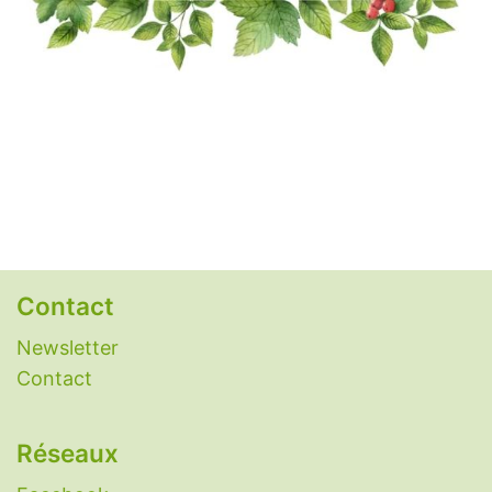
Reishi
-
Rhodiola
-
Safran
-
Schisandra
-
Shiitake
-
Sorgho
-
Spiruline
-
Thé vert
-
Thym
-
Tribulus
-
Valériane
.
Remèdes naturels
Alimentation alcaline
-
Antidépresseurs
naturels
-
Anti-inflammatoires naturels
-
Antihistaminiques naturels
-
Antipyrétiques
naturels
-
Antispasmodiques naturels
-
Contact
Antivomitifs naturels
-
Anxiolytiques naturels
-
Aphtes
-
Aspirine naturelle
-
Candidose
Newsletter
(candida albicans)
-
Constipation : remèdes
Contact
naturels
-
Eczéma
-
Grippe
-
Histaminose
-
Laxatifs naturels
-
Nettoyer le foie
-
Réseaux
Nootropiques
-
Perméabilité intestinale
(intestin qui fuit)
-
Plantes aphrodisiaques
-