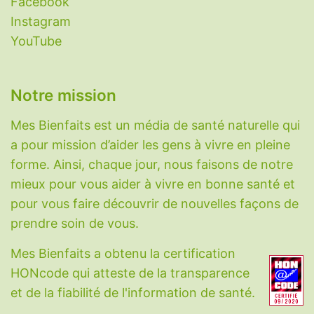
Facebook
Plantes diabète
-
Plantes digestion
-
Plantes
Instagram
immunitaires
-
Plantes migraine
-
Plantes
YouTube
pour dormir
-
Plantes pour maigrir
-
Protection radiations nucléaires
-
Réparation
Notre mission
du cartilage
-
Rhume
-
Sarcopénie
-
Somnifères naturels
-
SOPK
-
Toux sèche
-
Mes Bienfaits est un média de santé naturelle qui
Variole du singe (Monkeypox)
-
Vessie
a pour mission d’aider les gens à vivre en pleine
hyperactive
.
forme. Ainsi, chaque jour, nous faisons de notre
mieux pour vous aider à vivre en bonne santé et
Vitamines, minéraux et molécules
pour vous faire découvrir de nouvelles façons de
Acide hyaluronique
-
Acide alpha-lipoïque
-
prendre soin de vous.
Berbérine
-
Bêta-alanine
-
Biotine
-
Calcium
-
Mes Bienfaits a obtenu la certification
CBD
-
Charbon végétal
-
Choline
-
HONcode qui atteste de la transparence
Coenzyme Q10
-
Collagène
-
Cuivre
-
et de la fiabilité de l'information de santé.
Cycloastragenol
-
Cynarine
-
DHEA
-
Eau
-
Fer
-
Fibres
-
Glutathion
-
Honokiol
-
Iode
-