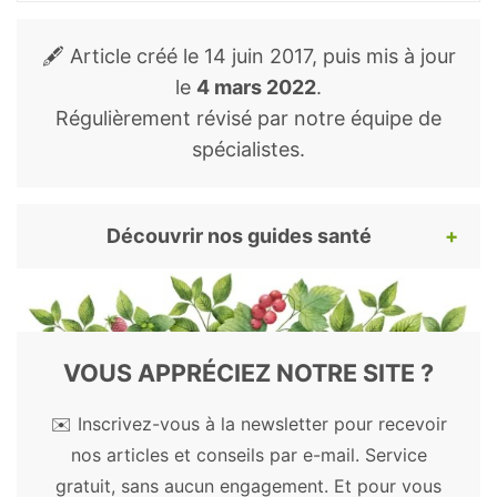
🖋️ Article créé le
14 juin 2017
, puis mis à jour
le
4 mars 2022
.
Régulièrement révisé par notre équipe de
spécialistes.
Découvrir nos guides santé
Pour continuer votre lecture, voici nos
guides santé et bien-être les plus appréciés.
Découvrez les bienfaits des plantes, remèdes
VOUS APPRÉCIEZ NOTRE SITE ?
et autres substances naturelles.
✉️ Inscrivez-vous à la newsletter pour recevoir
Plantes médicinales
nos articles et conseils par e-mail. Service
gratuit, sans aucun engagement. Et pour vous
Açaï
-
Acérola
-
Ail
-
Aloe vera
-
Amla
-