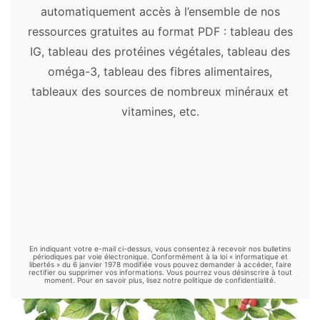
automatiquement accès à l’ensemble de nos
Aubépine
-
Bacopa
-
Ballote
-
Baobab
-
ressources gratuites au format PDF : tableau des
Boswellia
-
Bourrache
-
Cacao
-
Camomille
IG, tableau des protéines végétales, tableau des
allemande
-
Centella asiatica
-
Chaga
-
oméga-3, tableau des fibres alimentaires,
Chanvre
-
Chardon-marie
-
Chia
-
Chlorelle
-
tableaux des sources de nombreux minéraux et
Consoude
-
Cordyceps
-
Costus
-
Cranberry
vitamines, etc.
-
Curcuma
-
Cynorrhodon
-
Damiana
-
Desmodium
-
Échinacée
-
Éleuthérocoque
-
Fenugrec
-
Garcinia
-
Gattilier
-
Ginkgo
biloba
-
Ginseng
-
Goji
-
Grande camomille
-
Griffe de chat
-
Griffonia
-
Gymnema
-
Harpagophytum
-
Hericium
-
Kelp
-
Kernza
-
Kinkéliba
-
Klamath
-
Konjac
-
Kudzu
-
En indiquant votre e-mail ci-dessus, vous consentez à recevoir nos bulletins
Luzerne
-
Maca
-
Maitake
-
Mélisse
-
périodiques par voie électronique. Conformément à la loi « informatique et
libertés » du 6 janvier 1978 modifiée vous pouvez demander à accéder, faire
rectifier ou supprimer vos informations. Vous pourrez vous désinscrire à tout
Millepertuis
-
Moringa
-
Mucuna
-
Nopal
-
moment. Pour en savoir plus, lisez notre politique de confidentialité.
Ortie
-
Palmier nain
-
Passiflore
-
Psyllium
-
Reishi
-
Rhodiola
-
Safran
-
Schisandra
-