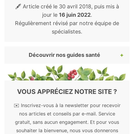
🖋️ Article créé le
30 avril 2018
, puis mis à
jour le
16 juin 2022
.
Régulièrement révisé par notre équipe de
spécialistes.
Découvrir nos guides santé
Pour continuer votre lecture, voici nos
guides santé et bien-être les plus appréciés.
Découvrez les bienfaits des plantes, remèdes
VOUS APPRÉCIEZ NOTRE SITE ?
et autres substances naturelles.
✉️ Inscrivez-vous à la newsletter pour recevoir
Plantes médicinales
nos articles et conseils par e-mail. Service
gratuit, sans aucun engagement. Et pour vous
Açaï
-
Acérola
-
Ail
-
Aloe vera
-
Amla
-
souhaiter la bienvenue, nous vous donnerons
Artichaut
-
Ashwagandha
-
Astragale
-