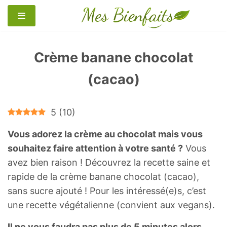
Aller
au
contenu
Crème banane chocolat
(cacao)
5
(
10
)
Vous adorez la crème au chocolat mais vous
souhaitez faire attention à votre santé ?
Vous
avez bien raison ! Découvrez la recette saine et
rapide de la crème banane chocolat (cacao),
sans sucre ajouté ! Pour les intéressé(e)s, c’est
une recette végétalienne (convient aux vegans).
Il ne vous faudra pas plus de 5 minutes alors