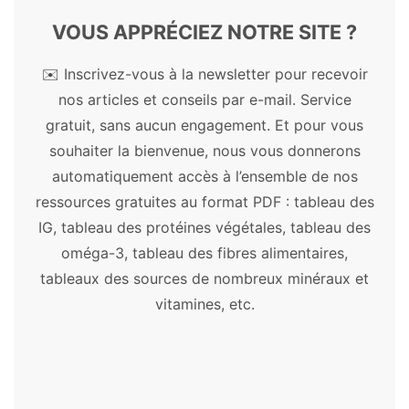
guides santé et bien-être les plus appréciés.
Découvrez les bienfaits des plantes, remèdes
VOUS APPRÉCIEZ NOTRE SITE ?
et autres substances naturelles.
✉️ Inscrivez-vous à la newsletter pour recevoir
Plantes médicinales
nos articles et conseils par e-mail. Service
gratuit, sans aucun engagement. Et pour vous
Açaï
-
Acérola
-
Ail
-
Aloe vera
-
Amla
-
souhaiter la bienvenue, nous vous donnerons
Artichaut
-
Ashwagandha
-
Astragale
-
automatiquement accès à l’ensemble de nos
Aubépine
-
Bacopa
-
Ballote
-
Baobab
-
ressources gratuites au format PDF : tableau des
Boswellia
-
Bourrache
-
Cacao
-
Camomille
IG, tableau des protéines végétales, tableau des
allemande
-
Centella asiatica
-
Chaga
-
oméga-3, tableau des fibres alimentaires,
Chanvre
-
Chardon-marie
-
Chia
-
Chlorelle
-
tableaux des sources de nombreux minéraux et
Consoude
-
Cordyceps
-
Costus
-
Cranberry
vitamines, etc.
-
Curcuma
-
Cynorrhodon
-
Damiana
-
Desmodium
-
Échinacée
-
Éleuthérocoque
-
Fenugrec
-
Garcinia
-
Gattilier
-
Ginkgo
biloba
-
Ginseng
-
Goji
-
Grande camomille
-