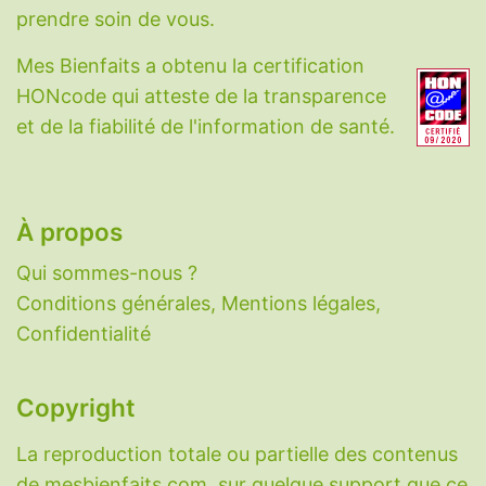
Acide hyaluronique
-
Acide alpha-lipoïque
-
prendre soin de vous.
Berbérine
-
Bêta-alanine
-
Biotine
-
Calcium
-
Mes Bienfaits a obtenu la certification
CBD
-
Charbon végétal
-
Choline
-
HONcode qui atteste de la transparence
Coenzyme Q10
-
Collagène
-
Cuivre
-
et de la fiabilité de l'information de santé.
Cycloastragenol
-
Cynarine
-
DHEA
-
Eau
-
Fer
-
Fibres
-
Glutathion
-
Honokiol
-
Iode
-
Lactoferrine
-
Magnésium
-
Mélatonine
-
N-
acétylcystéine
-
Nattokinase
-
Oméga-3
-
À propos
PABA
-
Palmitoyléthanolamide
-
Potassium
-
Qui sommes-nous ?
Probiotiques
-
Ptérostilbène
-
Pycnogenol
-
Conditions générales, Mentions légales,
Quercétine
-
Resvératrol
-
Sélénium
-
Confidentialité
Sérotonine
-
Taurine
-
Vitamine A
-
Vitamine
B1
-
Vitamine B2
-
Vitamine B3
-
Vitamine B5
-
Vitamine B6
-
Vitamine B9
-
Vitamine B12
-
Copyright
Vitamine C
-
Vitamine D
-
Vitamine E
-
La reproduction totale ou partielle des contenus
Vitamine K
-
Zinc
-
Zéolithe
.
de mesbienfaits.com, sur quelque support que ce