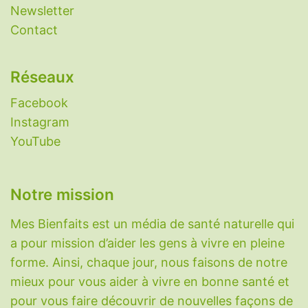
-
Aphtes
-
Aspirine naturelle
-
Candidose
Newsletter
(candida albicans)
-
Constipation : remèdes
Contact
naturels
-
Eczéma
-
Grippe
-
Histaminose
-
Laxatifs naturels
-
Nettoyer le foie
-
Réseaux
Nootropiques
-
Perméabilité intestinale
(intestin qui fuit)
-
Plantes aphrodisiaques
-
Facebook
Plantes diabète
-
Plantes digestion
-
Plantes
Instagram
immunitaires
-
Plantes migraine
-
Plantes
YouTube
pour dormir
-
Plantes pour maigrir
-
Protection radiations nucléaires
-
Réparation
Notre mission
du cartilage
-
Rhume
-
Sarcopénie
-
Somnifères naturels
-
SOPK
-
Toux sèche
-
Mes Bienfaits est un média de santé naturelle qui
Variole du singe (Monkeypox)
-
Vessie
a pour mission d’aider les gens à vivre en pleine
hyperactive
.
forme. Ainsi, chaque jour, nous faisons de notre
mieux pour vous aider à vivre en bonne santé et
Vitamines, minéraux et molécules
pour vous faire découvrir de nouvelles façons de