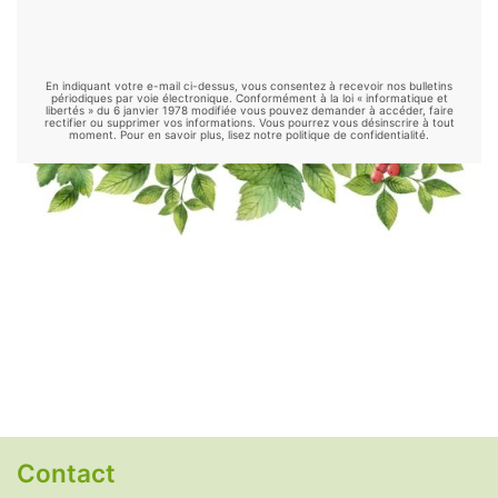
Griffe de chat
-
Griffonia
-
Gymnema
-
Harpagophytum
-
Hericium
-
Kelp
-
Kernza
-
Kinkéliba
-
Klamath
-
Konjac
-
Kudzu
-
En indiquant votre e-mail ci-dessus, vous consentez à recevoir nos bulletins
Luzerne
-
Maca
-
Maitake
-
Mélisse
-
périodiques par voie électronique. Conformément à la loi « informatique et
libertés » du 6 janvier 1978 modifiée vous pouvez demander à accéder, faire
rectifier ou supprimer vos informations. Vous pourrez vous désinscrire à tout
Millepertuis
-
Moringa
-
Mucuna
-
Nopal
-
moment. Pour en savoir plus, lisez notre politique de confidentialité.
Ortie
-
Palmier nain
-
Passiflore
-
Psyllium
-
Reishi
-
Rhodiola
-
Safran
-
Schisandra
-
Shiitake
-
Sorgho
-
Spiruline
-
Thé vert
-
Thym
-
Tribulus
-
Valériane
.
Remèdes naturels
Alimentation alcaline
-
Antidépresseurs
naturels
-
Anti-inflammatoires naturels
-
Antihistaminiques naturels
-
Antipyrétiques
naturels
-
Antispasmodiques naturels
-
Contact
Antivomitifs naturels
-
Anxiolytiques naturels