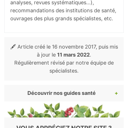
analyses, revues systématiques...),
Chaput JP, Dutil C, Sampasa-Kanyinga H.
recommandations des institutions de santé,
Sleeping hours: what is the ideal number
ouvrages des plus grands spécialistes, etc.
and how does age impact this?
. Nat Sci
Sleep. 2018;10:421-430. Published 2018
Nov 27.
🖋️ Article créé le
16 novembre 2017
, puis mis
Hanson JA, Huecker MR.
Sleep
à jour le
11 mars 2022
.
Deprivation.
[Updated 2019 Nov 7]. In:
Régulièrement révisé par notre équipe de
StatPearls [Internet]. Treasure Island (FL):
spécialistes.
StatPearls Publishing; 2020 Jan-.
Découvrir nos guides santé
Pour continuer votre lecture, voici nos
guides santé et bien-être les plus appréciés.
Découvrez les bienfaits des plantes, remèdes