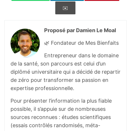
National Institutes of Health (US);
✉️
Biological Sciences Curriculum Study.
NIH
Curriculum Supplement Series
[Internet].
Proposé par Damien Le Moal
Bethesda (MD): National Institutes of
Health (US); 2007. Information about
🌿 Fondateur de Mes Bienfaits
Sleep.
Entrepreneur dans le domaine
Medic G, Wille M, Hemels ME.
Short- and
de la santé, son parcours est celui d’un
long-term health consequences of sleep
diplômé universitaire qui a décidé de repartir
disruption.
Nat Sci Sleep. 2017;9:151-161.
de zéro pour transformer sa passion en
Published 2017 May 19.
expertise professionnelle.
Worley SL.
The Extraordinary Importance
Pour présenter l’information la plus fiable
of Sleep: The Detrimental Effects of
possible, il s’appuie sur de nombreuses
Inadequate Sleep on Health and Public
sources reconnues : études scientifiques
Safety Drive an Explosion of Sleep
(essais contrôlés randomisés, méta-
Research.
P T. 2018;43(12):758-763.