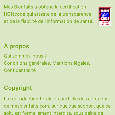
Berbérine
-
Bêta-alanine
-
Biotine
-
Calcium
-
Mes Bienfaits a obtenu la certification
CBD
-
Charbon végétal
-
Choline
-
HONcode qui atteste de la transparence
Coenzyme Q10
-
Collagène
-
Cuivre
-
et de la fiabilité de l'information de santé.
Cycloastragenol
-
Cynarine
-
DHEA
-
Eau
-
Fer
-
Fibres
-
Glutathion
-
Honokiol
-
Iode
-
Lactoferrine
-
Magnésium
-
Mélatonine
-
N-
acétylcystéine
-
Nattokinase
-
Oméga-3
-
À propos
PABA
-
Palmitoyléthanolamide
-
Potassium
-
Qui sommes-nous ?
Probiotiques
-
Ptérostilbène
-
Pycnogenol
-
Conditions générales, Mentions légales,
Quercétine
-
Resvératrol
-
Sélénium
-
Confidentialité
Sérotonine
-
Taurine
-
Vitamine A
-
Vitamine
B1
-
Vitamine B2
-
Vitamine B3
-
Vitamine B5
-
Vitamine B6
-
Vitamine B9
-
Vitamine B12
-
Copyright
Vitamine C
-
Vitamine D
-
Vitamine E
-
La reproduction totale ou partielle des contenus
Vitamine K
-
Zinc
-
Zéolithe
.
de mesbienfaits.com, sur quelque support que ce
Découvrez également le
sondage sur
soit, est formellement interdite, sous peine de