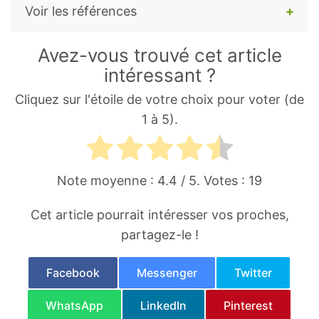
Voir les références
Lichtenstein GR.
The Importance of
Avez-vous trouvé cet article
Sleep
. Gastroenterol Hepatol (N Y).
intéressant ?
2015;11(12):790.
Cliquez sur l'étoile de votre choix pour voter (de
Wolk R, Gami AS, Garcia-Touchard A,
1 à 5).
Somers VK.
Sleep and cardiovascular
disease
. Curr Probl Cardiol.
2005;30(12):625-662.
Note moyenne :
4.4
/ 5. Votes :
19
Besedovsky L, Lange T, Born J.
Sleep and
Cet article pourrait intéresser vos proches,
immune function
. Pflugers Arch.
partagez-le !
2012;463(1):121-137.
Eugene AR, Masiak J.
The
Facebook
Messenger
Twitter
Neuroprotective Aspects of Sleep
.
WhatsApp
LinkedIn
Pinterest
MEDtube Sci. 2015;3(1):35-40.