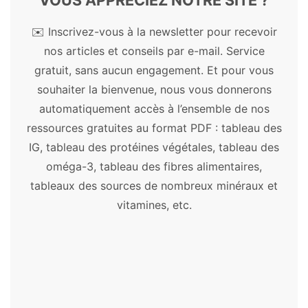
VOUS APPRÉCIEZ NOTRE SITE ?
et autres substances naturelles.
✉️ Inscrivez-vous à la newsletter pour recevoir
Plantes médicinales
nos articles et conseils par e-mail. Service
gratuit, sans aucun engagement. Et pour vous
Açaï
-
Acérola
-
Ail
-
Aloe vera
-
Amla
-
souhaiter la bienvenue, nous vous donnerons
Artichaut
-
Ashwagandha
-
Astragale
-
automatiquement accès à l’ensemble de nos
Aubépine
-
Bacopa
-
Ballote
-
Baobab
-
ressources gratuites au format PDF : tableau des
Boswellia
-
Bourrache
-
Cacao
-
Camomille
IG, tableau des protéines végétales, tableau des
allemande
-
Centella asiatica
-
Chaga
-
oméga-3, tableau des fibres alimentaires,
Chanvre
-
Chardon-marie
-
Chia
-
Chlorelle
-
tableaux des sources de nombreux minéraux et
Consoude
-
Cordyceps
-
Costus
-
Cranberry
vitamines, etc.
-
Curcuma
-
Cynorrhodon
-
Damiana
-
Desmodium
-
Échinacée
-
Éleuthérocoque
-
Fenugrec
-
Garcinia
-
Gattilier
-
Ginkgo
biloba
-
Ginseng
-
Goji
-
Grande camomille
-
Griffe de chat
-
Griffonia
-
Gymnema
-
Harpagophytum
-
Hericium
-
Kelp
-
Kernza
-