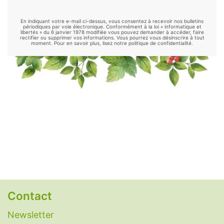
Kinkéliba
-
Klamath
-
Konjac
-
Kudzu
-
En indiquant votre e-mail ci-dessus, vous consentez à recevoir nos bulletins
Luzerne
-
Maca
-
Maitake
-
Mélisse
-
périodiques par voie électronique. Conformément à la loi « informatique et
libertés » du 6 janvier 1978 modifiée vous pouvez demander à accéder, faire
rectifier ou supprimer vos informations. Vous pourrez vous désinscrire à tout
Millepertuis
-
Moringa
-
Mucuna
-
Nopal
-
moment. Pour en savoir plus, lisez notre politique de confidentialité.
Ortie
-
Palmier nain
-
Passiflore
-
Psyllium
-
Reishi
-
Rhodiola
-
Safran
-
Schisandra
-
Shiitake
-
Sorgho
-
Spiruline
-
Thé vert
-
Thym
-
Tribulus
-
Valériane
.
Remèdes naturels
Alimentation alcaline
-
Antidépresseurs
naturels
-
Anti-inflammatoires naturels
-
Antihistaminiques naturels
-
Antipyrétiques
naturels
-
Antispasmodiques naturels
-
Contact
Antivomitifs naturels
-
Anxiolytiques naturels
-
Aphtes
-
Aspirine naturelle
-
Candidose
Newsletter
(candida albicans)
-
Constipation : remèdes