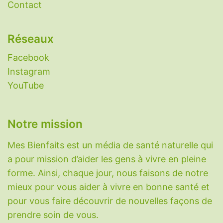
Contact
naturels
-
Eczéma
-
Grippe
-
Histaminose
-
Laxatifs naturels
-
Nettoyer le foie
-
Réseaux
Nootropiques
-
Perméabilité intestinale
(intestin qui fuit)
-
Plantes aphrodisiaques
-
Facebook
Plantes diabète
-
Plantes digestion
-
Plantes
Instagram
immunitaires
-
Plantes migraine
-
Plantes
YouTube
pour dormir
-
Plantes pour maigrir
-
Protection radiations nucléaires
-
Réparation
Notre mission
du cartilage
-
Rhume
-
Sarcopénie
-
Somnifères naturels
-
SOPK
-
Toux sèche
-
Mes Bienfaits est un média de santé naturelle qui
Variole du singe (Monkeypox)
-
Vessie
a pour mission d’aider les gens à vivre en pleine
hyperactive
.
forme. Ainsi, chaque jour, nous faisons de notre
mieux pour vous aider à vivre en bonne santé et
Vitamines, minéraux et molécules
pour vous faire découvrir de nouvelles façons de
Acide hyaluronique
-
Acide alpha-lipoïque
-
prendre soin de vous.