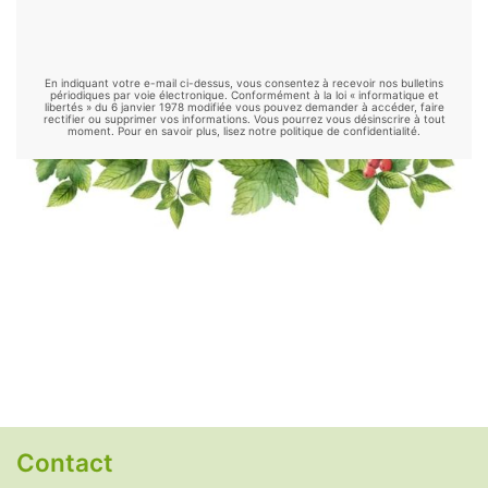
Griffe de chat
-
Griffonia
-
Gymnema
-
Harpagophytum
-
Hericium
-
Kelp
-
Kernza
-
Kinkéliba
-
Klamath
-
Konjac
-
Kudzu
-
En indiquant votre e-mail ci-dessus, vous consentez à recevoir nos bulletins
Luzerne
-
Maca
-
Maitake
-
Mélisse
-
périodiques par voie électronique. Conformément à la loi « informatique et
libertés » du 6 janvier 1978 modifiée vous pouvez demander à accéder, faire
rectifier ou supprimer vos informations. Vous pourrez vous désinscrire à tout
Millepertuis
-
Moringa
-
Mucuna
-
Nopal
-
moment. Pour en savoir plus, lisez notre politique de confidentialité.
Ortie
-
Palmier nain
-
Passiflore
-
Psyllium
-
Reishi
-
Rhodiola
-
Safran
-
Schisandra
-
Shiitake
-
Sorgho
-
Spiruline
-
Thé vert
-
Thym
-
Tribulus
-
Valériane
.
Remèdes naturels
Alimentation alcaline
-
Antidépresseurs
naturels
-
Anti-inflammatoires naturels
-
Antihistaminiques naturels
-
Antipyrétiques
naturels
-
Antispasmodiques naturels
-
Contact
Antivomitifs naturels
-
Anxiolytiques naturels