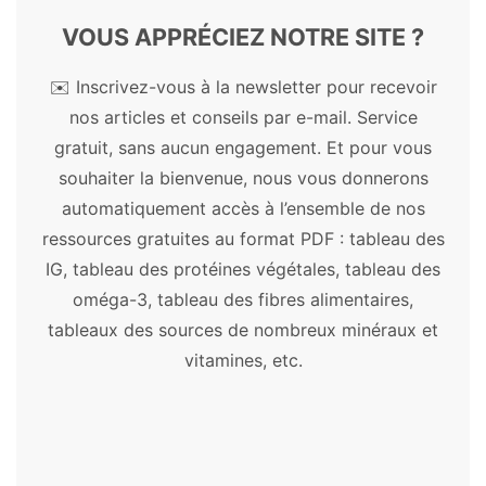
Découvrez les bienfaits des plantes, remèdes
VOUS APPRÉCIEZ NOTRE SITE ?
et autres substances naturelles.
✉️ Inscrivez-vous à la newsletter pour recevoir
Plantes médicinales
nos articles et conseils par e-mail. Service
gratuit, sans aucun engagement. Et pour vous
Açaï
-
Acérola
-
Ail
-
Aloe vera
-
Amla
-
souhaiter la bienvenue, nous vous donnerons
Artichaut
-
Ashwagandha
-
Astragale
-
automatiquement accès à l’ensemble de nos
Aubépine
-
Bacopa
-
Ballote
-
Baobab
-
ressources gratuites au format PDF : tableau des
Boswellia
-
Bourrache
-
Cacao
-
Camomille
IG, tableau des protéines végétales, tableau des
allemande
-
Centella asiatica
-
Chaga
-
oméga-3, tableau des fibres alimentaires,
Chanvre
-
Chardon-marie
-
Chia
-
Chlorelle
-
tableaux des sources de nombreux minéraux et
Consoude
-
Cordyceps
-
Costus
-
Cranberry
vitamines, etc.
-
Curcuma
-
Cynorrhodon
-
Damiana
-
Desmodium
-
Échinacée
-
Éleuthérocoque
-
Fenugrec
-
Garcinia
-
Gattilier
-
Ginkgo
biloba
-
Ginseng
-
Goji
-
Grande camomille
-