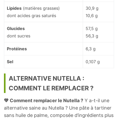
Lipides
(matières grasses)
30,9 g
dont acides gras saturés
10,6 g
Glucides
57,5 g
dont sucres
56,3 g
Protéines
6,3 g
Sel
0,107 g
ALTERNATIVE NUTELLA :
COMMENT LE REMPLACER ?
💚 Comment remplacer le Nutella ?
Y a-t-il une
alternative saine au Nutella ? Une pâte à tartiner
sans huile de palme, composée d’ingrédients plus