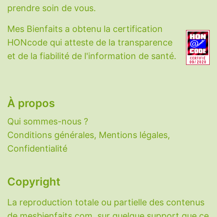
Acide hyaluronique
-
Acide alpha-lipoïque
-
prendre soin de vous.
Berbérine
-
Bêta-alanine
-
Biotine
-
Calcium
-
Mes Bienfaits a obtenu la certification
CBD
-
Charbon végétal
-
Choline
-
HONcode qui atteste de la transparence
Coenzyme Q10
-
Collagène
-
Cuivre
-
et de la fiabilité de l'information de santé.
Cycloastragenol
-
Cynarine
-
DHEA
-
Eau
-
Fer
-
Fibres
-
Glutathion
-
Honokiol
-
Iode
-
Lactoferrine
-
Magnésium
-
Mélatonine
-
N-
acétylcystéine
-
Nattokinase
-
Oméga-3
-
À propos
PABA
-
Palmitoyléthanolamide
-
Potassium
-
Qui sommes-nous ?
Probiotiques
-
Ptérostilbène
-
Pycnogenol
-
Conditions générales, Mentions légales,
Quercétine
-
Resvératrol
-
Sélénium
-
Confidentialité
Sérotonine
-
Taurine
-
Vitamine A
-
Vitamine
B1
-
Vitamine B2
-
Vitamine B3
-
Vitamine B5
-
Vitamine B6
-
Vitamine B9
-
Vitamine B12
-
Copyright
Vitamine C
-
Vitamine D
-
Vitamine E
-
La reproduction totale ou partielle des contenus
Vitamine K
-
Zinc
-
Zéolithe
.
de mesbienfaits.com, sur quelque support que ce