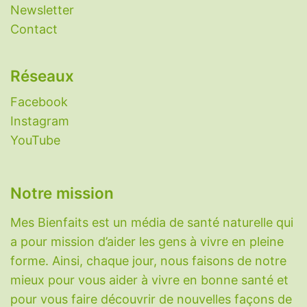
-
Aphtes
-
Aspirine naturelle
-
Candidose
Newsletter
(candida albicans)
-
Constipation : remèdes
Contact
naturels
-
Eczéma
-
Grippe
-
Histaminose
-
Laxatifs naturels
-
Nettoyer le foie
-
Réseaux
Nootropiques
-
Perméabilité intestinale
(intestin qui fuit)
-
Plantes aphrodisiaques
-
Facebook
Plantes diabète
-
Plantes digestion
-
Plantes
Instagram
immunitaires
-
Plantes migraine
-
Plantes
YouTube
pour dormir
-
Plantes pour maigrir
-
Protection radiations nucléaires
-
Réparation
Notre mission
du cartilage
-
Rhume
-
Sarcopénie
-
Somnifères naturels
-
SOPK
-
Toux sèche
-
Mes Bienfaits est un média de santé naturelle qui
Variole du singe (Monkeypox)
-
Vessie
a pour mission d’aider les gens à vivre en pleine
hyperactive
.
forme. Ainsi, chaque jour, nous faisons de notre
mieux pour vous aider à vivre en bonne santé et
Vitamines, minéraux et molécules
pour vous faire découvrir de nouvelles façons de