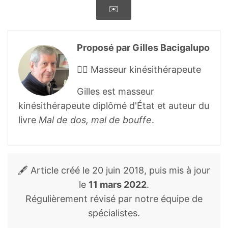
✉️
Ersek RA, Mann GE 2nd, Salisbury S,
Salisbury AV.
Noninvasive mechanical
body contouring: a preliminary clinical
Proposé par Gilles Bacigalupo
outcome study
. Aesthetic Plast Surg.
👨‍⚕️ Masseur kinésithérapeute
1997;21(2):61-67.
doi:10.1007/s002669900084
Gilles est masseur
kinésithérapeute diplômé d'État et auteur du
de Godoy, José Maria Pereira and M.F. de
livre
Mal de dos, mal de bouffe
.
Godoy. “
Treatment of cellulite based on
the hypothesis of a novel
physiopathology.
” Clinical, Cosmetic and
Investigational Dermatology 4 (2011): 55 –
🖋️ Article créé le
20 juin 2018
, puis mis à jour
59.
le
11 mars 2022
.
Régulièrement révisé par notre équipe de
Güleç AT.
Treatment of cellulite with LPG
spécialistes.
endermologie
. Int J Dermatol.
2009;48(3):265-270. doi:10.1111/j.1365-