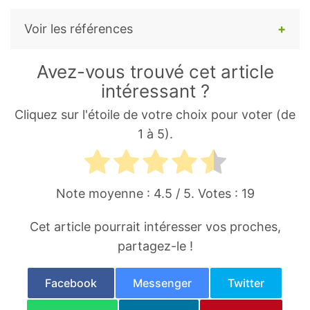
Voir les références
Puissance de la Méditation
de Joseph
Avez-vous trouvé cet article
Murphy.
intéressant ?
How to Meditate: A Guide to Self-
Cliquez sur l'étoile de votre choix pour voter (de
Discovery
de Lawrence LeShan.
1 à 5).
Le Bonheur de la Méditation
de Yongey
Mingyour Rinpotché.
Note moyenne :
4.5
/ 5. Votes :
19
Mind and Life Institute
(https://www.mindandlife.org).
Cet article pourrait intéresser vos proches,
partagez-le !
Méditation France
(https://www.meditationfrance.com).
Facebook
Messenger
Twitter