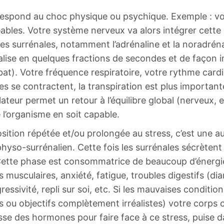
espond au choc physique ou psychique. Exemple : vous
ables. Votre système nerveux va alors intégrer cette
les surrénales, notamment l’adrénaline et la noradrénal
réalise en quelques fractions de secondes et de façon 
bat). Votre fréquence respiratoire, votre rythme card
cles se contractent, la transpiration est plus importan
ateur permet un retour à l’équilibre global (nerveux,
 l’organisme en soit capable.
sition répétée et/ou prolongée au stress, c’est une au
hyso-surrénalien. Cette fois les surrénales sécrète
Cette phase est consommatrice de beaucoup d’énergi
 musculaires, anxiété, fatigue, troubles digestifs (di
essivité, repli sur soi, etc. Si les mauvaises conditio
 ou objectifs complètement irréalistes) votre corps 
se des hormones pour faire face à ce stress, puise d