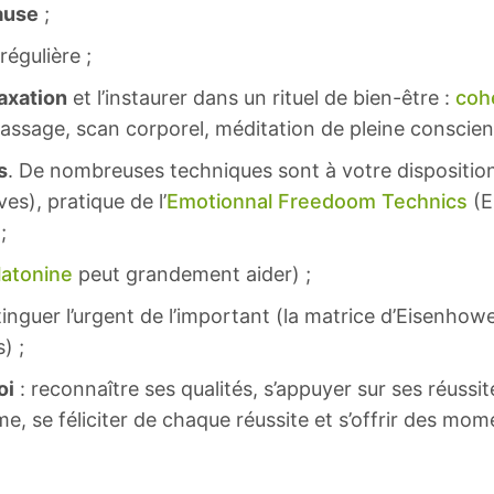
ause
;
régulière ;
laxation
et l’instaurer dans un rituel de bien-être :
coh
massage, scan corporel, méditation de pleine conscienc
s
. De nombreuses techniques sont à votre dispositio
es), pratique de l’
Emotionnal Freedoom Technics
(E
;
atonine
peut grandement aider) ;
tinguer l’urgent de l’important (la matrice d’Eisenhower
) ;
oi
: reconnaître ses qualités, s’appuyer sur ses réussit
, se féliciter de chaque réussite et s’offrir des momen