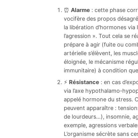
⏰
Alarme
: cette phase corr
vocifère des propos désagré
la libération d’hormones via 
l’agression ». Tout cela se 
prépare à agir (fuite ou com
artérielle s’élèvent, les mus
éloignée, le mécanisme régul
immunitaire) à condition que
⚡️
Résistance
: en cas d’expo
via l’axe hypothalamo-hypop
appelé hormone du stress. 
peuvent apparaître : tensions
de lourdeurs…), insomnie, agr
exemple, agressions verbales
L’organisme sécrète sans ces