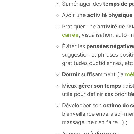
S’aménager des
temps de p
Avoir une
activité physique
Pratiquer une
activité de re
carrée
, visualisation, auto-
Éviter les
pensées négative
suggestion et phrases positiv
gratitudes quotidiennes, etc 
Dormir
suffisamment (la
mél
Mieux
gérer son temps
: dis
utile pour définir ses priorités
Développer son
estime de s
bienveillance envers soi-même
massage, ne rien faire…) ;
Apprendre à
dire non
;