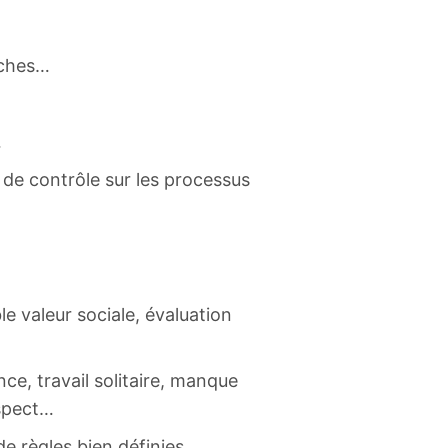
âches…
…
 de contrôle sur les processus
le valeur sociale, évaluation
nce, travail solitaire, manque
spect…
 règles bien définies,