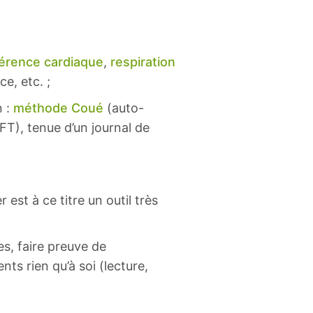
érence cardiaque
,
respiration
e, etc. ;
n :
méthode Coué
(auto-
FT), tenue d’un journal de
 est à ce titre un outil très
es, faire preuve de
ts rien qu’à soi (lecture,