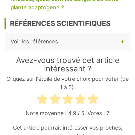
plante adaptogène ?
RÉFÉRENCES SCIENTIFIQUES
Voir les références
Zhou, T. & Zheng, J. & Zhou, Y. & Li, S. &
Avez-vous trouvé cet article
Gan, R.Y. & Li, H.B. & Gan, Ren-You.
intéressant ?
(2015).
Chemical Components and
Cliquez sur l'étoile de votre choix pour voter (de
Bioactivities of Rhodiola rosea.
1 à 5).
International Journal of Traditional and
Natural Medicines. 5. 23-51.
Lee Y, Jung JC, Jang S, et al.
Anti-
Note moyenne :
4.9
/ 5. Votes :
7
Inflammatory and Neuroprotective
Cet article pourrait intéresser vos proches,
Effects of Constituents Isolated from