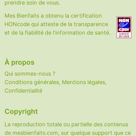
hyperactive
.
prendre soin de vous.
Vitamines, minéraux et molécules
Mes Bienfaits a obtenu la certification
HONcode qui atteste de la transparence
Acide hyaluronique
-
Acide alpha-lipoïque
-
et de la fiabilité de l'information de santé.
Berbérine
-
Bêta-alanine
-
Biotine
-
Calcium
-
CBD
-
Charbon végétal
-
Choline
-
Coenzyme Q10
-
Collagène
-
Cuivre
-
À propos
Cycloastragenol
-
Cynarine
-
DHEA
-
Eau
-
Fer
-
Fibres
-
Glutathion
-
Honokiol
-
Iode
-
Qui sommes-nous ?
Lactoferrine
-
Magnésium
-
Mélatonine
-
N-
Conditions générales, Mentions légales,
acétylcystéine
-
Nattokinase
-
Oméga-3
-
Confidentialité
PABA
-
Palmitoyléthanolamide
-
Potassium
-
Probiotiques
-
Ptérostilbène
-
Pycnogenol
-
Copyright
Quercétine
-
Resvératrol
-
Sélénium
-
Sérotonine
-
Taurine
-
Vitamine A
-
Vitamine
La reproduction totale ou partielle des contenus
B1
-
Vitamine B2
-
Vitamine B3
-
Vitamine B5
de mesbienfaits.com, sur quelque support que ce