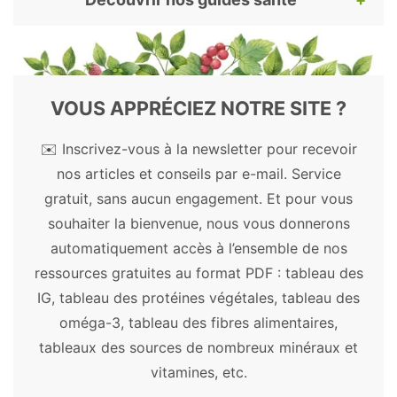
herbal monograph on Rhodiola rosea L.,
rhizoma et radix.
2012.
Pour continuer votre lecture, voici nos
Lopresti AL, Drummond PD.
Saffron
guides santé et bien-être les plus appréciés.
(Crocus sativus) for depression: a
Découvrez les bienfaits des plantes, remèdes
VOUS APPRÉCIEZ NOTRE SITE ?
systematic review of clinical studies and
et autres substances naturelles.
✉️ Inscrivez-vous à la newsletter pour recevoir
examination of underlying antidepressant
Plantes médicinales
nos articles et conseils par e-mail. Service
mechanisms of action.
Hum
gratuit, sans aucun engagement. Et pour vous
Psychopharmacol. 2014;29(6):517-527.
Açaï
-
Acérola
-
Ail
-
Aloe vera
-
Amla
-
souhaiter la bienvenue, nous vous donnerons
Artichaut
-
Ashwagandha
-
Astragale
-
Jacobsen JPR, Krystal AD, Krishnan KRR,
automatiquement accès à l’ensemble de nos
Aubépine
-
Bacopa
-
Ballote
-
Baobab
-
Caron MG.
Adjunctive 5-
ressources gratuites au format PDF : tableau des
Boswellia
-
Bourrache
-
Cacao
-
Camomille
Hydroxytryptophan Slow-Release for
IG, tableau des protéines végétales, tableau des
allemande
-
Centella asiatica
-
Chaga
-
Treatment-Resistant Depression: Clinical
oméga-3, tableau des fibres alimentaires,
Chanvre
-
Chardon-marie
-
Chia
-
Chlorelle
-
and Preclinical Rationale.
Trends
tableaux des sources de nombreux minéraux et
Consoude
-
Cordyceps
-
Costus
-
Cranberry
Pharmacol Sci. 2016;37(11):933-944.
vitamines, etc.
-
Curcuma
-
Cynorrhodon
-
Damiana
-
Amsterdam JD, Panossian AG.
Rhodiola