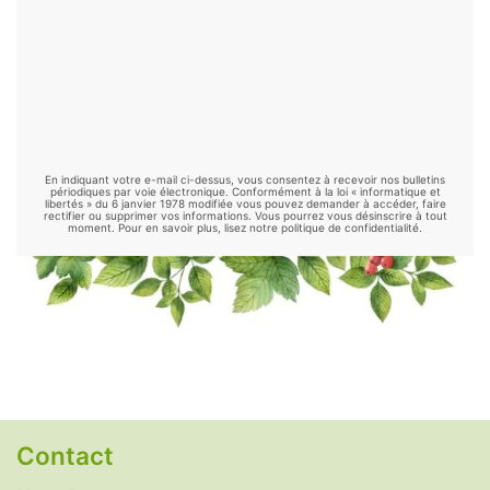
Desmodium
-
Échinacée
-
Éleuthérocoque
-
rosea L. as a putative botanical
Fenugrec
-
Garcinia
-
Gattilier
-
Ginkgo
antidepressant
. Phytomedicine. 2016 Jun
biloba
-
Ginseng
-
Goji
-
Grande camomille
-
15;23(7):770-83.
Griffe de chat
-
Griffonia
-
Gymnema
-
Harpagophytum
-
Hericium
-
Kelp
-
Kernza
-
Kinkéliba
-
Klamath
-
Konjac
-
Kudzu
-
En indiquant votre e-mail ci-dessus, vous consentez à recevoir nos bulletins
Luzerne
-
Maca
-
Maitake
-
Mélisse
-
périodiques par voie électronique. Conformément à la loi « informatique et
libertés » du 6 janvier 1978 modifiée vous pouvez demander à accéder, faire
rectifier ou supprimer vos informations. Vous pourrez vous désinscrire à tout
Millepertuis
-
Moringa
-
Mucuna
-
Nopal
-
moment. Pour en savoir plus, lisez notre politique de confidentialité.
Ortie
-
Palmier nain
-
Passiflore
-
Psyllium
-
Reishi
-
Rhodiola
-
Safran
-
Schisandra
-
Shiitake
-
Sorgho
-
Spiruline
-
Thé vert
-
Thym
-
Tribulus
-
Valériane
.
Remèdes naturels
Alimentation alcaline
-
Antidépresseurs
Contact
naturels
-
Anti-inflammatoires naturels
-