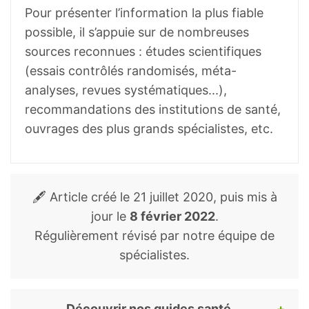
Rep. 2017;3(6):384–395.
Pour présenter l’information la plus fiable
possible, il s’appuie sur de nombreuses
Mao JJ, Li QS, Soeller I, Xie SX,
sources reconnues : études scientifiques
Amsterdam JD.
Rhodiola rosea therapy
(essais contrôlés randomisés, méta-
for major depressive disorder: a study
analyses, revues systématiques...),
protocol for a randomized, double-blind,
recommandations des institutions de santé,
placebo- controlled trial.
J Clin Trials.
ouvrages des plus grands spécialistes, etc.
2014;4:170.
Mao JJ, Xie SX, Zee J, et al.
Rhodiola
rosea versus sertraline for major
depressive disorder: A randomized
🖋️ Article créé le
21 juillet 2020
, puis mis à
placebo-controlled trial.
Phytomedicine.
jour le
8 février 2022
.
2015;22(3):394-399.
Régulièrement révisé par notre équipe de
spécialistes.
Memorial Sloan Kettering Cancer Center,
Rhodiola
European Medicines Agency,
Community
Découvrir nos guides santé