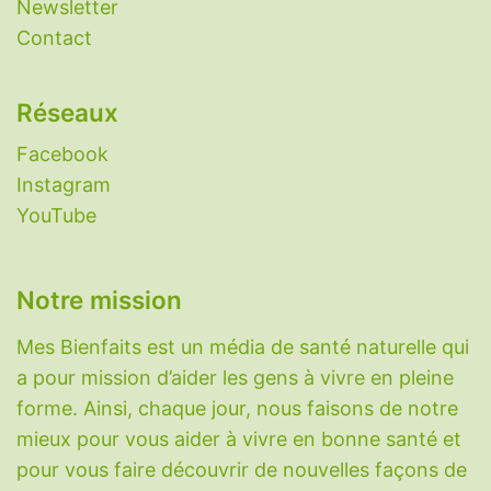
Newsletter
Antihistaminiques naturels
-
Antipyrétiques
Contact
naturels
-
Antispasmodiques naturels
-
Antivomitifs naturels
-
Anxiolytiques naturels
-
Aphtes
-
Aspirine naturelle
-
Candidose
Réseaux
(candida albicans)
-
Constipation : remèdes
Facebook
naturels
-
Eczéma
-
Grippe
-
Histaminose
-
Instagram
Laxatifs naturels
-
Nettoyer le foie
-
YouTube
Nootropiques
-
Perméabilité intestinale
(intestin qui fuit)
-
Plantes aphrodisiaques
-
Plantes diabète
-
Plantes digestion
-
Plantes
Notre mission
immunitaires
-
Plantes migraine
-
Plantes
pour dormir
-
Plantes pour maigrir
-
Mes Bienfaits est un média de santé naturelle qui
Protection radiations nucléaires
-
Réparation
a pour mission d’aider les gens à vivre en pleine
du cartilage
-
Rhume
-
Sarcopénie
-
forme. Ainsi, chaque jour, nous faisons de notre
Somnifères naturels
-
SOPK
-
Toux sèche
-
mieux pour vous aider à vivre en bonne santé et
Variole du singe (Monkeypox)
-
Vessie
pour vous faire découvrir de nouvelles façons de